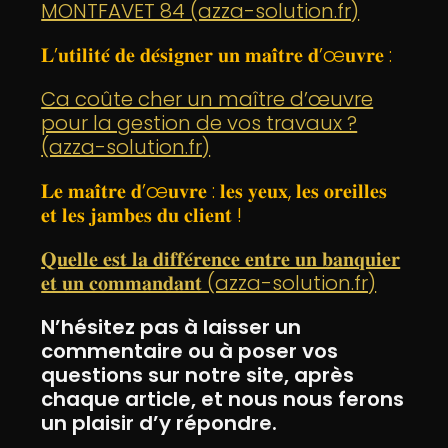
MONTFAVET 84 (azza-solution.fr)
𝐋’𝐮𝐭𝐢𝐥𝐢𝐭𝐞́ 𝐝𝐞 𝐝𝐞́𝐬𝐢𝐠𝐧𝐞𝐫 𝐮𝐧 𝐦𝐚𝐢̂𝐭𝐫𝐞 𝐝’œ𝐮𝐯𝐫𝐞 :
Ca coûte cher un maître d’œuvre
pour la gestion de vos travaux ?
(azza-solution.fr)
𝐋𝐞 𝐦𝐚𝐢̂𝐭𝐫𝐞 𝐝’œ𝐮𝐯𝐫𝐞 : 𝐥𝐞𝐬 𝐲𝐞𝐮𝐱, 𝐥𝐞𝐬 𝐨𝐫𝐞𝐢𝐥𝐥𝐞𝐬
𝐞𝐭 𝐥𝐞𝐬 𝐣𝐚𝐦𝐛𝐞𝐬 𝐝𝐮 𝐜𝐥𝐢𝐞𝐧𝐭 !
𝐐𝐮𝐞𝐥𝐥𝐞 𝐞𝐬𝐭 𝐥𝐚 𝐝𝐢𝐟𝐟𝐞́𝐫𝐞𝐧𝐜𝐞 𝐞𝐧𝐭𝐫𝐞 𝐮𝐧 𝐛𝐚𝐧𝐪𝐮𝐢𝐞𝐫
𝐞𝐭 𝐮𝐧 𝐜𝐨𝐦𝐦𝐚𝐧𝐝𝐚𝐧𝐭 (azza-solution.fr)
N’hésitez pas à laisser un
commentaire ou à poser vos
questions sur notre site, après
chaque article, et nous nous ferons
un plaisir d’y répondre.