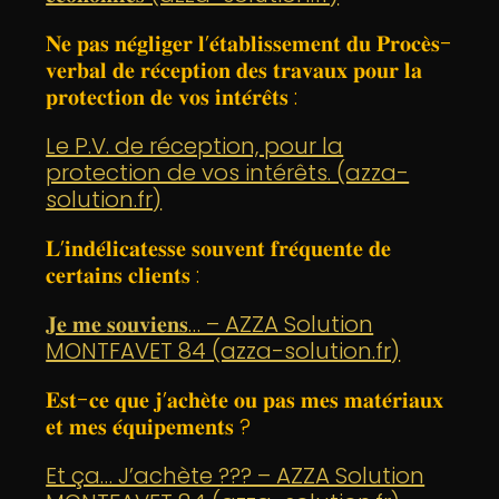
𝐍𝐞 𝐩𝐚𝐬 𝐧𝐞́𝐠𝐥𝐢𝐠𝐞𝐫 𝐥’𝐞́𝐭𝐚𝐛𝐥𝐢𝐬𝐬𝐞𝐦𝐞𝐧𝐭 𝐝𝐮 𝐏𝐫𝐨𝐜𝐞̀𝐬-
𝐯𝐞𝐫𝐛𝐚𝐥 𝐝𝐞 𝐫𝐞́𝐜𝐞𝐩𝐭𝐢𝐨𝐧 𝐝𝐞𝐬 𝐭𝐫𝐚𝐯𝐚𝐮𝐱 𝐩𝐨𝐮𝐫 𝐥𝐚
𝐩𝐫𝐨𝐭𝐞𝐜𝐭𝐢𝐨𝐧 𝐝𝐞 𝐯𝐨𝐬 𝐢𝐧𝐭𝐞́𝐫𝐞̂𝐭𝐬 :
Le P.V. de réception, pour la
protection de vos intérêts. (azza-
solution.fr)
𝐋’𝐢𝐧𝐝𝐞́𝐥𝐢𝐜𝐚𝐭𝐞𝐬𝐬𝐞 𝐬𝐨𝐮𝐯𝐞𝐧𝐭 𝐟𝐫𝐞́𝐪𝐮𝐞𝐧𝐭𝐞 𝐝𝐞
𝐜𝐞𝐫𝐭𝐚𝐢𝐧𝐬 𝐜𝐥𝐢𝐞𝐧𝐭𝐬 :
𝐉𝐞 𝐦𝐞 𝐬𝐨𝐮𝐯𝐢𝐞𝐧𝐬… – AZZA Solution
MONTFAVET 84 (azza-solution.fr)
𝐄𝐬𝐭-𝐜𝐞 𝐪𝐮𝐞 𝐣’𝐚𝐜𝐡𝐞̀𝐭𝐞 𝐨𝐮 𝐩𝐚𝐬 𝐦𝐞𝐬 𝐦𝐚𝐭𝐞́𝐫𝐢𝐚𝐮𝐱
𝐞𝐭 𝐦𝐞𝐬 𝐞́𝐪𝐮𝐢𝐩𝐞𝐦𝐞𝐧𝐭𝐬 ?
Et ça… J’achète ??? – AZZA Solution