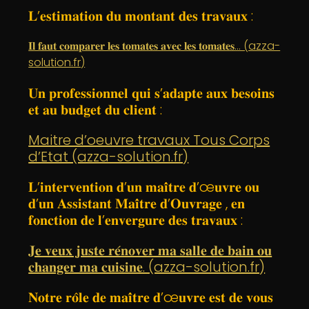
𝐋’𝐞𝐬𝐭𝐢𝐦𝐚𝐭𝐢𝐨𝐧 𝐝𝐮 𝐦𝐨𝐧𝐭𝐚𝐧𝐭 𝐝𝐞𝐬 𝐭𝐫𝐚𝐯𝐚𝐮𝐱 :
𝐈𝐥 𝐟𝐚𝐮𝐭 𝐜𝐨𝐦𝐩𝐚𝐫𝐞𝐫 𝐥𝐞𝐬 𝐭𝐨𝐦𝐚𝐭𝐞𝐬 𝐚𝐯𝐞𝐜 𝐥𝐞𝐬 𝐭𝐨𝐦𝐚𝐭𝐞𝐬… (azza-
solution.fr)
𝐔𝐧 𝐩𝐫𝐨𝐟𝐞𝐬𝐬𝐢𝐨𝐧𝐧𝐞𝐥 𝐪𝐮𝐢 𝐬’𝐚𝐝𝐚𝐩𝐭𝐞 𝐚𝐮𝐱 𝐛𝐞𝐬𝐨𝐢𝐧𝐬
𝐞𝐭 𝐚𝐮 𝐛𝐮𝐝𝐠𝐞𝐭 𝐝𝐮 𝐜𝐥𝐢𝐞𝐧𝐭 :
Maitre d’oeuvre travaux Tous Corps
d’Etat (azza-solution.fr)
𝐋’𝐢𝐧𝐭𝐞𝐫𝐯𝐞𝐧𝐭𝐢𝐨𝐧 𝐝’𝐮𝐧 𝐦𝐚𝐢̂𝐭𝐫𝐞 𝐝’œ𝐮𝐯𝐫𝐞 𝐨𝐮
𝐝’𝐮𝐧 𝐀𝐬𝐬𝐢𝐬𝐭𝐚𝐧𝐭 𝐌𝐚𝐢̂𝐭𝐫𝐞 𝐝’𝐎𝐮𝐯𝐫𝐚𝐠𝐞 , 𝐞𝐧
𝐟𝐨𝐧𝐜𝐭𝐢𝐨𝐧 𝐝𝐞 𝐥’𝐞𝐧𝐯𝐞𝐫𝐠𝐮𝐫𝐞 𝐝𝐞𝐬 𝐭𝐫𝐚𝐯𝐚𝐮𝐱 :
𝐉𝐞 𝐯𝐞𝐮𝐱 𝐣𝐮𝐬𝐭𝐞 𝐫𝐞́𝐧𝐨𝐯𝐞𝐫 𝐦𝐚 𝐬𝐚𝐥𝐥𝐞 𝐝𝐞 𝐛𝐚𝐢𝐧 𝐨𝐮
𝐜𝐡𝐚𝐧𝐠𝐞𝐫 𝐦𝐚 𝐜𝐮𝐢𝐬𝐢𝐧𝐞. (azza-solution.fr)
𝐍𝐨𝐭𝐫𝐞 𝐫𝐨̂𝐥𝐞 𝐝𝐞 𝐦𝐚𝐢̂𝐭𝐫𝐞 𝐝’œ𝐮𝐯𝐫𝐞 𝐞𝐬𝐭 𝐝𝐞 𝐯𝐨𝐮𝐬