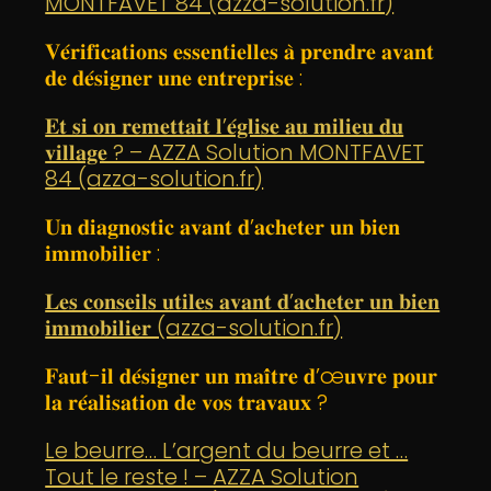
MONTFAVET 84 (azza-solution.fr)
𝐕𝐞́𝐫𝐢𝐟𝐢𝐜𝐚𝐭𝐢𝐨𝐧𝐬 𝐞𝐬𝐬𝐞𝐧𝐭𝐢𝐞𝐥𝐥𝐞𝐬 𝐚̀ 𝐩𝐫𝐞𝐧𝐝𝐫𝐞 𝐚𝐯𝐚𝐧𝐭
𝐝𝐞 𝐝𝐞́𝐬𝐢𝐠𝐧𝐞𝐫 𝐮𝐧𝐞 𝐞𝐧𝐭𝐫𝐞𝐩𝐫𝐢𝐬𝐞 :
𝐄𝐭 𝐬𝐢 𝐨𝐧 𝐫𝐞𝐦𝐞𝐭𝐭𝐚𝐢𝐭 𝐥’𝐞́𝐠𝐥𝐢𝐬𝐞 𝐚𝐮 𝐦𝐢𝐥𝐢𝐞𝐮 𝐝𝐮
𝐯𝐢𝐥𝐥𝐚𝐠𝐞 ? – AZZA Solution MONTFAVET
84 (azza-solution.fr)
𝐔𝐧 𝐝𝐢𝐚𝐠𝐧𝐨𝐬𝐭𝐢𝐜 𝐚𝐯𝐚𝐧𝐭 𝐝’𝐚𝐜𝐡𝐞𝐭𝐞𝐫 𝐮𝐧 𝐛𝐢𝐞𝐧
𝐢𝐦𝐦𝐨𝐛𝐢𝐥𝐢𝐞𝐫 :
𝐋𝐞𝐬 𝐜𝐨𝐧𝐬𝐞𝐢𝐥𝐬 𝐮𝐭𝐢𝐥𝐞𝐬 𝐚𝐯𝐚𝐧𝐭 𝐝’𝐚𝐜𝐡𝐞𝐭𝐞𝐫 𝐮𝐧 𝐛𝐢𝐞𝐧
𝐢𝐦𝐦𝐨𝐛𝐢𝐥𝐢𝐞𝐫 (azza-solution.fr)
𝐅𝐚𝐮𝐭-𝐢𝐥 𝐝𝐞́𝐬𝐢𝐠𝐧𝐞𝐫 𝐮𝐧 𝐦𝐚𝐢̂𝐭𝐫𝐞 𝐝’œ𝐮𝐯𝐫𝐞 𝐩𝐨𝐮𝐫
𝐥𝐚 𝐫𝐞́𝐚𝐥𝐢𝐬𝐚𝐭𝐢𝐨𝐧 𝐝𝐞 𝐯𝐨𝐬 𝐭𝐫𝐚𝐯𝐚𝐮𝐱 ?
Le beurre… L’argent du beurre et …
Tout le reste ! – AZZA Solution