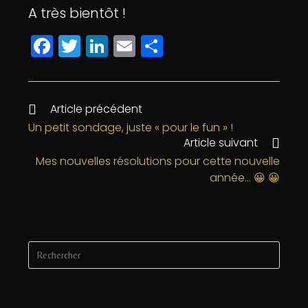
A très bientôt !
F
T
Li
E
P
a
w
n
m
a
c
itt
k
ai
rt
e
e
e
l
a
Article précédent
b
r
dI
g
Un petit sondage, juste « pour le fun » !
Article suivant
o
n
e
Mes nouvelles résolutions pour cette nouvelle
o
r
année… 😀 😀
k