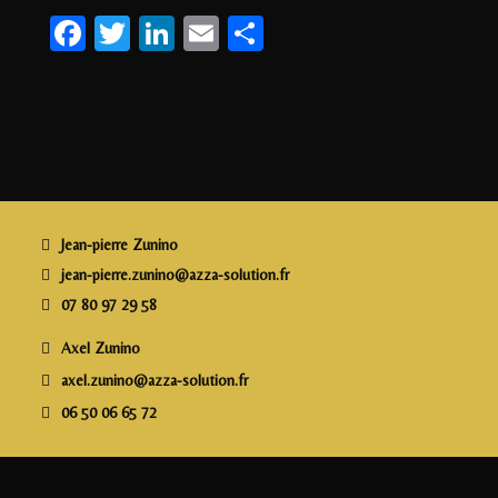
F
T
Li
E
P
a
w
n
m
a
c
itt
k
ai
rt
e
e
e
l
a
b
r
dI
g
o
n
e
o
r
Jean-pierre Zunino
k
jean-pierre.zunino@azza-solution.fr
07 80 97 29 58
Axel Zunino
axel.zunino@azza-solution.fr
06 50 06 65 72