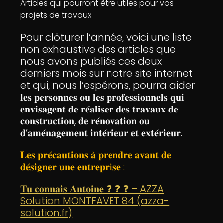
Articles qui pourront être utiles pour vos
projets de travaux
Pour clôturer l’année, voici une liste
non exhaustive des articles que
nous avons publiés ces deux
derniers mois sur notre site internet
et qui, nous l’espérons, pourra aider
𝐥𝐞𝐬 𝐩𝐞𝐫𝐬𝐨𝐧𝐧𝐞𝐬 𝐨𝐮 𝐥𝐞𝐬 𝐩𝐫𝐨𝐟𝐞𝐬𝐬𝐢𝐨𝐧𝐧𝐞𝐥𝐬 𝐪𝐮𝐢
𝐞𝐧𝐯𝐢𝐬𝐚𝐠𝐞𝐧𝐭 𝐝𝐞 𝐫𝐞́𝐚𝐥𝐢𝐬𝐞𝐫 𝐝𝐞𝐬 𝐭𝐫𝐚𝐯𝐚𝐮𝐱 𝐝𝐞
𝐜𝐨𝐧𝐬𝐭𝐫𝐮𝐜𝐭𝐢𝐨𝐧, 𝐝𝐞 𝐫𝐞́𝐧𝐨𝐯𝐚𝐭𝐢𝐨𝐧 𝐨𝐮
𝐝’𝐚𝐦𝐞́𝐧𝐚𝐠𝐞𝐦𝐞𝐧𝐭 𝐢𝐧𝐭𝐞́𝐫𝐢𝐞𝐮𝐫 𝐞𝐭 𝐞𝐱𝐭𝐞́𝐫𝐢𝐞𝐮𝐫.
𝐋𝐞𝐬 𝐩𝐫𝐞́𝐜𝐚𝐮𝐭𝐢𝐨𝐧𝐬 𝐚̀ 𝐩𝐫𝐞𝐧𝐝𝐫𝐞 𝐚𝐯𝐚𝐧𝐭 𝐝𝐞
𝐝𝐞́𝐬𝐢𝐠𝐧𝐞𝐫 𝐮𝐧𝐞 𝐞𝐧𝐭𝐫𝐞𝐩𝐫𝐢𝐬𝐞 :
𝐓𝐮 𝐜𝐨𝐧𝐧𝐚𝐢𝐬 𝐀𝐧𝐭𝐨𝐢𝐧𝐞 ❓ ❓ ❓ – AZZA
Solution MONTFAVET 84 (azza-
solution.fr)