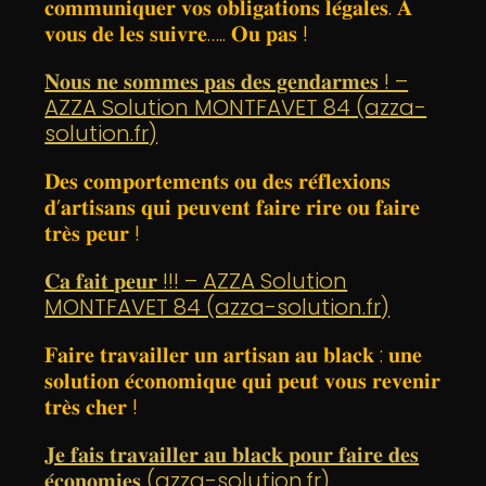
𝐜𝐨𝐦𝐦𝐮𝐧𝐢𝐪𝐮𝐞𝐫 𝐯𝐨𝐬 𝐨𝐛𝐥𝐢𝐠𝐚𝐭𝐢𝐨𝐧𝐬 𝐥𝐞́𝐠𝐚𝐥𝐞𝐬. 𝐀
𝐯𝐨𝐮𝐬 𝐝𝐞 𝐥𝐞𝐬 𝐬𝐮𝐢𝐯𝐫𝐞….. 𝐎𝐮 𝐩𝐚𝐬 !
𝐍𝐨𝐮𝐬 𝐧𝐞 𝐬𝐨𝐦𝐦𝐞𝐬 𝐩𝐚𝐬 𝐝𝐞𝐬 𝐠𝐞𝐧𝐝𝐚𝐫𝐦𝐞𝐬 ! –
AZZA Solution MONTFAVET 84 (azza-
solution.fr)
𝐃𝐞𝐬 𝐜𝐨𝐦𝐩𝐨𝐫𝐭𝐞𝐦𝐞𝐧𝐭𝐬 𝐨𝐮 𝐝𝐞𝐬 𝐫𝐞́𝐟𝐥𝐞𝐱𝐢𝐨𝐧𝐬
𝐝’𝐚𝐫𝐭𝐢𝐬𝐚𝐧𝐬 𝐪𝐮𝐢 𝐩𝐞𝐮𝐯𝐞𝐧𝐭 𝐟𝐚𝐢𝐫𝐞 𝐫𝐢𝐫𝐞 𝐨𝐮 𝐟𝐚𝐢𝐫𝐞
𝐭𝐫𝐞̀𝐬 𝐩𝐞𝐮𝐫 !
𝐂𝐚 𝐟𝐚𝐢𝐭 𝐩𝐞𝐮𝐫 !!! – AZZA Solution
MONTFAVET 84 (azza-solution.fr)
𝐅𝐚𝐢𝐫𝐞 𝐭𝐫𝐚𝐯𝐚𝐢𝐥𝐥𝐞𝐫 𝐮𝐧 𝐚𝐫𝐭𝐢𝐬𝐚𝐧 𝐚𝐮 𝐛𝐥𝐚𝐜𝐤 : 𝐮𝐧𝐞
𝐬𝐨𝐥𝐮𝐭𝐢𝐨𝐧 𝐞́𝐜𝐨𝐧𝐨𝐦𝐢𝐪𝐮𝐞 𝐪𝐮𝐢 𝐩𝐞𝐮𝐭 𝐯𝐨𝐮𝐬 𝐫𝐞𝐯𝐞𝐧𝐢𝐫
𝐭𝐫𝐞̀𝐬 𝐜𝐡𝐞𝐫 !
𝐉𝐞 𝐟𝐚𝐢𝐬 𝐭𝐫𝐚𝐯𝐚𝐢𝐥𝐥𝐞𝐫 𝐚𝐮 𝐛𝐥𝐚𝐜𝐤 𝐩𝐨𝐮𝐫 𝐟𝐚𝐢𝐫𝐞 𝐝𝐞𝐬
𝐞́𝐜𝐨𝐧𝐨𝐦𝐢𝐞𝐬 (azza-solution.fr)