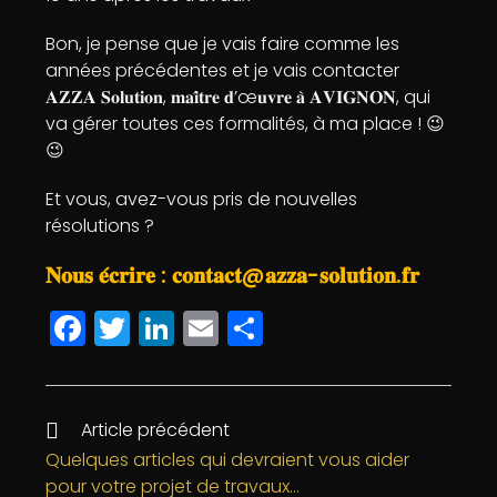
Bon, je pense que je vais faire comme les
années précédentes et je vais contacter
𝐀𝐙𝐙𝐀 𝐒𝐨𝐥𝐮𝐭𝐢𝐨𝐧, 𝐦𝐚𝐢̂𝐭𝐫𝐞 𝐝’œ𝐮𝐯𝐫𝐞 𝐚̀ 𝐀𝐕𝐈𝐆𝐍𝐎𝐍, qui
va gérer toutes ces formalités, à ma place ! 😉
😉
Et vous, avez-vous pris de nouvelles
résolutions ?
𝐍𝐨𝐮𝐬 𝐞́𝐜𝐫𝐢𝐫𝐞 : 𝐜𝐨𝐧𝐭𝐚𝐜𝐭@𝐚𝐳𝐳𝐚-𝐬𝐨𝐥𝐮𝐭𝐢𝐨𝐧.𝐟𝐫
F
T
Li
E
P
a
w
n
m
a
c
itt
k
ai
rt
e
e
e
l
a
Article précédent
b
r
dI
g
Quelques articles qui devraient vous aider
pour votre projet de travaux…