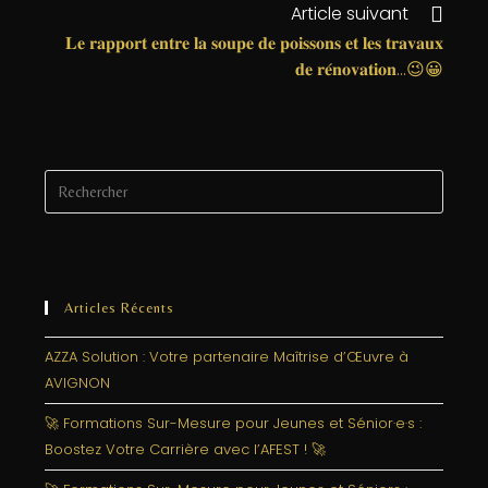
o
n
e
Article suivant
o
r
𝐋𝐞 𝐫𝐚𝐩𝐩𝐨𝐫𝐭 𝐞𝐧𝐭𝐫𝐞 𝐥𝐚 𝐬𝐨𝐮𝐩𝐞 𝐝𝐞 𝐩𝐨𝐢𝐬𝐬𝐨𝐧𝐬 𝐞𝐭 𝐥𝐞𝐬 𝐭𝐫𝐚𝐯𝐚𝐮𝐱
k
𝐝𝐞 𝐫𝐞́𝐧𝐨𝐯𝐚𝐭𝐢𝐨𝐧…😉😀
Articles Récents
AZZA Solution : Votre partenaire Maîtrise d’Œuvre à
AVIGNON
🚀 Formations Sur-Mesure pour Jeunes et Sénior·e·s :
Boostez Votre Carrière avec l’AFEST ! 🚀