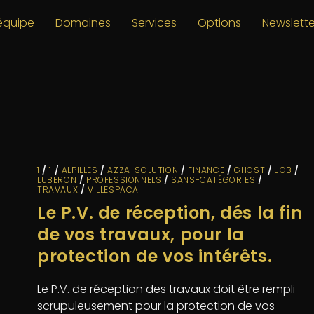
’équipe
Domaines
Services
Options
Newslette
1
/
1
/
ALPILLES
/
AZZA-SOLUTION
/
FINANCE
/
GHOST
/
JOB
/
LUBERON
/
PROFESSIONNELS
/
SANS-CATÉGORIES
/
TRAVAUX
/
VILLESPACA
Le P.V. de réception, dés la fin
de vos travaux, pour la
protection de vos intérêts.
Le P.V. de réception des travaux doit être rempli
scrupuleusement pour la protection de vos