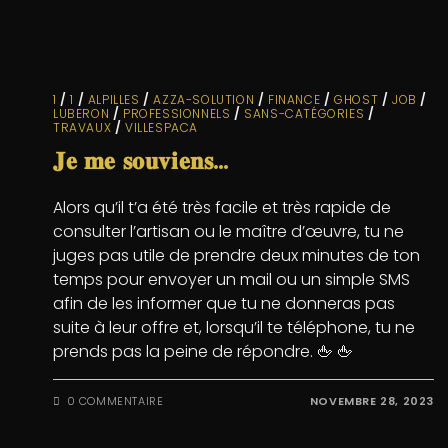
1
/
1
/
ALPILLES
/
AZZA-SOLUTION
/
FINANCE
/
GHOST
/
JOB
/
LUBERON
/
PROFESSIONNELS
/
SANS-CATÉGORIES
/
TRAVAUX
/
VILLESPACA
𝐉𝐞 𝐦𝐞 𝐬𝐨𝐮𝐯𝐢𝐞𝐧𝐬…
Alors qu’il t’a été très facile et très rapide de
consulter l’artisan ou le maître d’œuvre, tu ne
juges pas utile de prendre deux minutes de ton
temps pour envoyer un mail ou un simple SMS
afin de les informer que tu ne donneras pas
suite à leur offre et, lorsqu’il te téléphone, tu ne
prends pas la peine de répondre. 🖕 🖕
0 COMMENTAIRE
NOVEMBRE 28, 2023