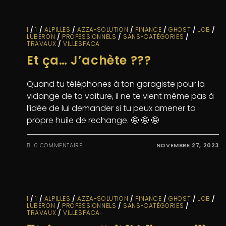
1
/
1
/
ALPILLES
/
AZZA-SOLUTION
/
FINANCE
/
GHOST
/
JOB
/
LUBERON
/
PROFESSIONNELS
/
SANS-CATÉGORIES
/
TRAVAUX
/
VILLESPACA
Et ça… J’achète ???
Quand tu téléphones à ton garagiste pour la
vidange de ta voiture, il ne te vient même pas à
l’idée de lui demander si tu peux amener ta
propre huile de rechange. 🤪 🤪 🤪
0 COMMENTAIRE
NOVEMBRE 27, 2023
1
/
1
/
ALPILLES
/
AZZA-SOLUTION
/
FINANCE
/
GHOST
/
JOB
/
LUBERON
/
PROFESSIONNELS
/
SANS-CATÉGORIES
/
TRAVAUX
/
VILLESPACA