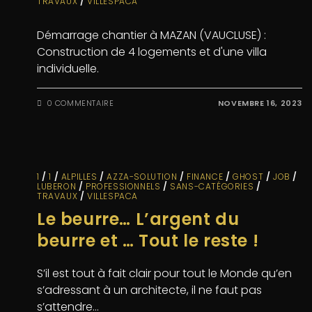
TRAVAUX
/
VILLESPACA
Démarrage chantier à MAZAN (VAUCLUSE) :
Construction de 4 logements et d'une villa
individuelle.
0 COMMENTAIRE
NOVEMBRE 16, 2023
1
/
1
/
ALPILLES
/
AZZA-SOLUTION
/
FINANCE
/
GHOST
/
JOB
/
LUBERON
/
PROFESSIONNELS
/
SANS-CATÉGORIES
/
TRAVAUX
/
VILLESPACA
Le beurre… L’argent du
beurre et … Tout le reste !
S’il est tout à fait clair pour tout le Monde qu’en
s’adressant à un architecte, il ne faut pas
s’attendre…