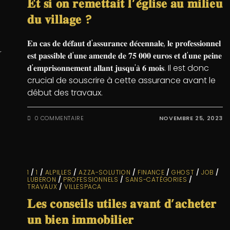
𝐄𝐭 𝐬𝐢 𝐨𝐧 𝐫𝐞𝐦𝐞𝐭𝐭𝐚𝐢𝐭 𝐥’𝐞́𝐠𝐥𝐢𝐬𝐞 𝐚𝐮 𝐦𝐢𝐥𝐢𝐞𝐮
𝐝𝐮 𝐯𝐢𝐥𝐥𝐚𝐠𝐞 ?
𝐄𝐧 𝐜𝐚𝐬 𝐝𝐞 𝐝𝐞́𝐟𝐚𝐮𝐭 𝐝'𝐚𝐬𝐬𝐮𝐫𝐚𝐧𝐜𝐞 𝐝𝐞́𝐜𝐞𝐧𝐧𝐚𝐥𝐞, 𝐥𝐞 𝐩𝐫𝐨𝐟𝐞𝐬𝐬𝐢𝐨𝐧𝐧𝐞𝐥
r
𝐞𝐬𝐭 𝐩𝐚𝐬𝐬𝐢𝐛𝐥𝐞 𝐝'𝐮𝐧𝐞 𝐚𝐦𝐞𝐧𝐝𝐞 𝐝𝐞 𝟕𝟓 𝟎𝟎𝟎 𝐞𝐮𝐫𝐨𝐬 𝐞𝐭 𝐝'𝐮𝐧𝐞 𝐩𝐞𝐢𝐧𝐞
𝐝'𝐞𝐦𝐩𝐫𝐢𝐬𝐨𝐧𝐧𝐞𝐦𝐞𝐧𝐭 𝐚𝐥𝐥𝐚𝐧𝐭 𝐣𝐮𝐬𝐪𝐮'𝐚̀ 𝟔 𝐦𝐨𝐢𝐬. Il est donc
crucial de souscrire à cette assurance avant le
début des travaux.
0 COMMENTAIRE
NOVEMBRE 25, 2023
1
/
1
/
ALPILLES
/
AZZA-SOLUTION
/
FINANCE
/
GHOST
/
JOB
/
LUBERON
/
PROFESSIONNELS
/
SANS-CATÉGORIES
/
TRAVAUX
/
VILLESPACA
𝐋𝐞𝐬 𝐜𝐨𝐧𝐬𝐞𝐢𝐥𝐬 𝐮𝐭𝐢𝐥𝐞𝐬 𝐚𝐯𝐚𝐧𝐭 𝐝’𝐚𝐜𝐡𝐞𝐭𝐞𝐫
𝐮𝐧 𝐛𝐢𝐞𝐧 𝐢𝐦𝐦𝐨𝐛𝐢𝐥𝐢𝐞𝐫