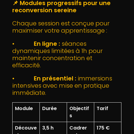
📌
Modules progressifs pour une
reconversion sereine
Chaque session est conçue pour
maximiser votre apprentissage :
•
En ligne :
séances
dynamiques limitées à 1h pour
maintenir concentration et
efficacité.
•
En présentiel :
immersions
intensives avec mise en pratique
immédiate.
Module
Durée
Objectif
Tarif
s
Découve
3,5 h
Cadrer
175 €