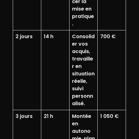
cer la
mise en
pratique
.
2 jours
14 h
Consolid
700 €
er vos
acquis,
travaille
r en
situation
réelle,
suivi
personn
alisé.
3 jours
21 h
Montée
1 050 €
en
autono
mie, plan