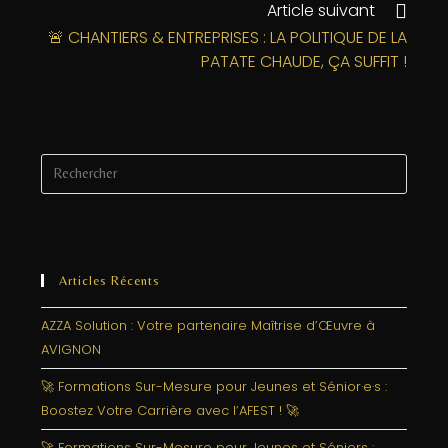
o
n
e
Article suivant
o
r
🚨 CHANTIERS & ENTREPRISES : LA POLITIQUE DE LA
k
PATATE CHAUDE, ÇA SUFFIT !
Articles Récents
AZZA Solution : Votre partenaire Maîtrise d’Œuvre à
AVIGNON
🚀 Formations Sur-Mesure pour Jeunes et Sénior·e·s :
Boostez Votre Carrière avec l’AFEST ! 🚀
🚀 Formations Sur-Mesure pour Jeunes et Séniors :