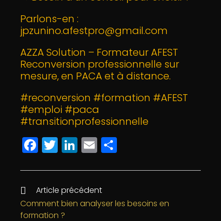
Parlons-en :
jpzunino.afestpro@gmail.com
AZZA Solution – Formateur AFEST
Reconversion professionnelle sur
mesure, en PACA et à distance.
#reconversion #formation #AFEST
#emploi #paca
#transitionprofessionnelle
F
T
Li
E
P
a
w
n
m
a
c
itt
k
ai
rt
e
e
e
l
a
Article précédent
b
r
dI
g
Comment bien analyser les besoins en
formation ?