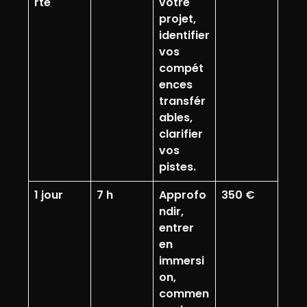
rte
votre
projet,
identifier
vos
compét
ences
transfér
ables,
clarifier
vos
pistes.
1 jour
7 h
Approfo
350 €
ndir,
entrer
en
immersi
on,
commen