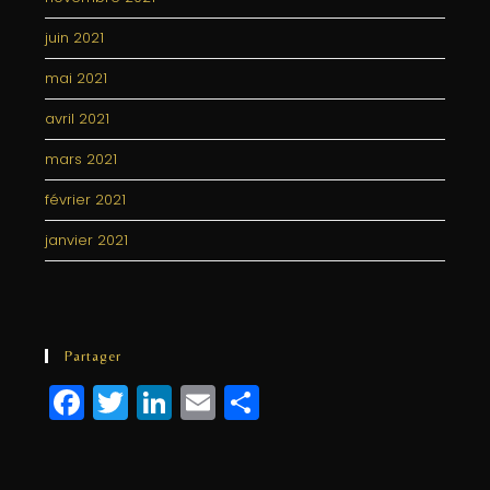
juin 2021
mai 2021
avril 2021
mars 2021
février 2021
janvier 2021
Partager
F
T
Li
E
P
a
w
n
m
a
c
itt
k
ai
rt