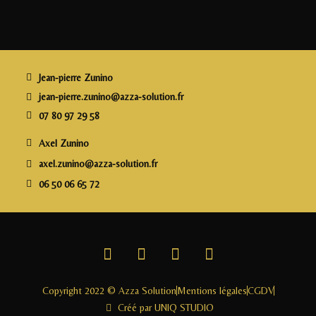
e
e
e
l
a
b
r
dI
g
o
n
e
o
r
Jean-pierre Zunino
k
jean-pierre.zunino@azza-solution.fr
07 80 97 29 58
Axel Zunino
axel.zunino@azza-solution.fr
06 50 06 65 72
Copyright 2022 © Azza Solution
Mentions légales
CGDV
Créé par UNIQ STUDIO