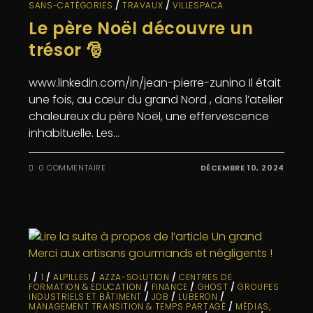
SANS-CATÉGORIES
/
TRAVAUX
/
VILLESPACA
Le père Noël découvre un
trésor 🎅
www.linkedin.com/in/jean-pierre-zunino Il était
une fois, au cœur du grand Nord , dans l’atelier
chaleureux du père Noël, une effervescence
inhabituelle. Les…
0 COMMENTAIRE
DÉCEMBRE 10, 2024
1
/
1
/
ALPILLES
/
AZZA-SOLUTION
/
CENTRES DE
FORMATION & EDUCATION
/
FINANCE
/
GHOST
/
GROUPES
INDUSTRIELS ET BÂTIMENT
/
JOB
/
LUBERON
/
MANAGEMENT TRANSITION & TEMPS PARTAGÉ
/
MÉDIAS,