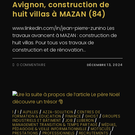
Avignon, construction de
huit villas à MAZAN (84)
www.linkedin.com/in/jean-pierre-zunino Les
travaux avancent à MAZAN : construction de
huit villas. Pour tous vos travaux de
construction et de rénovation…
0 COMMENTAIRE
DÉCEMBRE 13, 2024
1
/
1
/
ALPILLES
/
AZZA-SOLUTION
/
CENTRES DE
FORMATION & EDUCATION
/
FINANCE
/
GHOST
/
GROUPES
INDUSTRIELS ET BÂTIMENT
/
JOB
/
LUBERON
/
MANAGEMENT TRANSITION & TEMPS PARTAGÉ
/
MÉDIAS,
PÉDAGOGIE & VEILLE INFORMATIONNELLE
/
MOTSCLÉS
/
PRESTATIONS
/
PROFESSIONNELS
/
RECRUTEMENTS
/