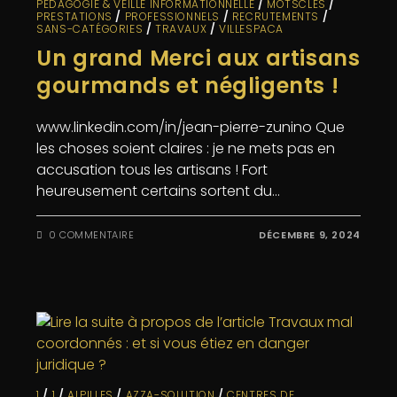
PÉDAGOGIE & VEILLE INFORMATIONNELLE
/
MOTSCLÉS
/
PRESTATIONS
/
PROFESSIONNELS
/
RECRUTEMENTS
/
SANS-CATÉGORIES
/
TRAVAUX
/
VILLESPACA
Un grand Merci aux artisans
gourmands et négligents !
www.linkedin.com/in/jean-pierre-zunino Que
les choses soient claires : je ne mets pas en
accusation tous les artisans ! Fort
heureusement certains sortent du…
0 COMMENTAIRE
DÉCEMBRE 9, 2024
1
/
1
/
ALPILLES
/
AZZA-SOLUTION
/
CENTRES DE