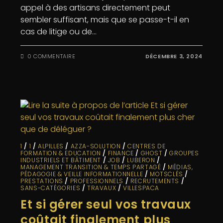
appel à des artisans directement peut
sembler suffisant, mais que se passe-t-il en
cas de litige ou de…
0 COMMENTAIRE
DÉCEMBRE 3, 2024
1
/
1
/
ALPILLES
/
AZZA-SOLUTION
/
CENTRES DE
FORMATION & EDUCATION
/
FINANCE
/
GHOST
/
GROUPES
INDUSTRIELS ET BÂTIMENT
/
JOB
/
LUBERON
/
MANAGEMENT TRANSITION & TEMPS PARTAGÉ
/
MÉDIAS,
PÉDAGOGIE & VEILLE INFORMATIONNELLE
/
MOTSCLÉS
/
PRESTATIONS
/
PROFESSIONNELS
/
RECRUTEMENTS
/
SANS-CATÉGORIES
/
TRAVAUX
/
VILLESPACA
Et si gérer seul vos travaux
coûtait finalement plus