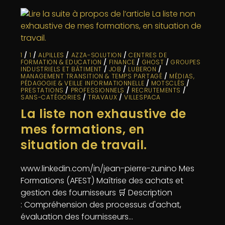
1
/
1
/
ALPILLES
/
AZZA-SOLUTION
/
CENTRES DE
FORMATION & EDUCATION
/
FINANCE
/
GHOST
/
GROUPES
INDUSTRIELS ET BÂTIMENT
/
JOB
/
LUBERON
/
MANAGEMENT TRANSITION & TEMPS PARTAGÉ
/
MÉDIAS,
PÉDAGOGIE & VEILLE INFORMATIONNELLE
/
MOTSCLÉS
/
PRESTATIONS
/
PROFESSIONNELS
/
RECRUTEMENTS
/
SANS-CATÉGORIES
/
TRAVAUX
/
VILLESPACA
La liste non exhaustive de
mes formations, en
situation de travail.
www.linkedin.com/in/jean-pierre-zunino Mes
Formations (AFEST) Maîtrise des achats et
gestion des fournisseurs 🛒 Description
: Compréhension des processus d'achat,
évaluation des fournisseurs…