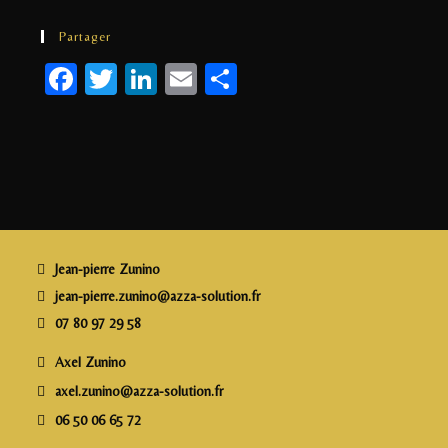
Partager
F
T
Li
E
P
a
w
n
m
a
c
itt
k
ai
rt
e
e
e
l
a
b
r
dI
g
o
n
e
o
r
Jean-pierre Zunino
k
jean-pierre.zunino@azza-solution.fr
07 80 97 29 58
Axel Zunino
axel.zunino@azza-solution.fr
06 50 06 65 72