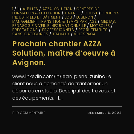
1
/
1
/
ALPILLES
/
AZZA-SOLUTION
/
CENTRES DE
FORMATION & EDUCATION
/
FINANCE
/
GHOST
/
GROUPES
INDUSTRIELS ET BÂTIMENT
/
JOB
/
LUBERON
/
MANAGEMENT TRANSITION & TEMPS PARTAGÉ
/
MÉDIAS,
PÉDAGOGIE & VEILLE INFORMATIONNELLE
/
MOTSCLÉS
/
PRESTATIONS
/
PROFESSIONNELS
/
RECRUTEMENTS
/
SANS-CATÉGORIES
/
TRAVAUX
/
VILLESPACA
Prochain chantier AZZA
Solution, maître d’oeuvre à
Avignon.
www.linkedin.com/in/jean-pierre-zunino Le
client nous a demandé de tranformer un
débarras en studio. Descriptif des travaux et
des équipements. 1.…
0 COMMENTAIRE
DÉCEMBRE 6, 2024