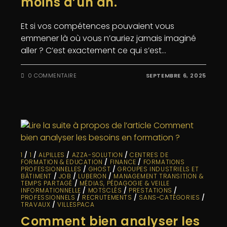
moins d’un an.
Et si vos compétences pouvaient vous
emmener là où vous n’auriez jamais imaginé
aller ? C’est exactement ce qui s’est…
0 COMMENTAIRE
SEPTEMBRE 6, 2025
1
/
1
/
ALPILLES
/
AZZA-SOLUTION
/
CENTRES DE
FORMATION & EDUCATION
/
FINANCE
/
FORMATIONS
PROFESSIONNELLES
/
GHOST
/
GROUPES INDUSTRIELS ET
BÂTIMENT
/
JOB
/
LUBERON
/
MANAGEMENT TRANSITION &
TEMPS PARTAGÉ
/
MÉDIAS, PÉDAGOGIE & VEILLE
INFORMATIONNELLE
/
MOTSCLÉS
/
PRESTATIONS
/
PROFESSIONNELS
/
RECRUTEMENTS
/
SANS-CATÉGORIES
/
TRAVAUX
/
VILLESPACA
Comment bien analyser les