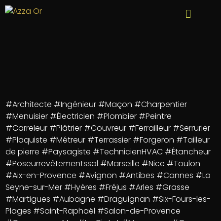
#Architecte #Ingénieur #Maçon #Charpentier
#Menuisier #Électricien #Plombier #Peintre
#Carreleur #Plâtrier #Couvreur #Ferrailleur #Serrurier
#Plaquiste #Métreur #Terrassier #Forgeron #Tailleur
de pierre #Paysagiste #TechnicienHVAC #Étancheur
#Poseurrevêtementssol #Marseille #Nice #Toulon
#Aix-en-Provence #Avignon #Antibes #Cannes #La
Seyne-sur-Mer #Hyères #Fréjus #Arles #Grasse
#Martigues #Aubagne #Draguignan #Six-Fours-les-
Plages #Saint-Raphaël #Salon-de-Provence