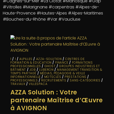
#Cagnes-sur-Mer #La Ciotat #Manosque #Gap
#Vitrolles #Marignane #carpentras #Alpes-de-
Haute-Provence #Hautes-Alpes #Alpes-Maritimes
#Bouches-du-Rhône #Var #Vaucluse
1
/
1
/
ALPILLES
/
AZZA-SOLUTION
/
CENTRES DE
FORMATION & EDUCATION
/
FINANCE
/
FORMATIONS
PROFESSIONNELLES
/
GHOST
/
GROUPES INDUSTRIELS ET
BÂTIMENT
/
JOB
/
LUBERON
/
MANAGEMENT TRANSITION &
TEMPS PARTAGÉ
/
MÉDIAS, PÉDAGOGIE & VEILLE
INFORMATIONNELLE
/
MOTSCLÉS
/
PRESTATIONS
/
PROFESSIONNELS
/
RECRUTEMENTS
/
SANS-CATÉGORIES
/
TRAVAUX
/
VILLESPACA
AZZA Solution : Votre
partenaire Maîtrise d’Œuvre
à AVIGNON