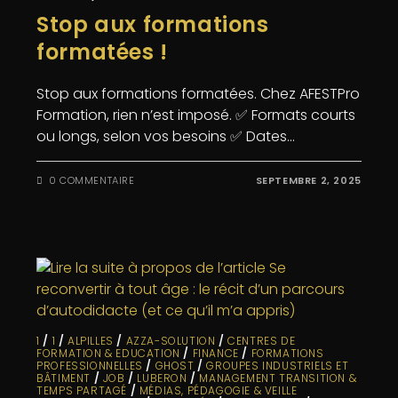
Stop aux formations
formatées !
Stop aux formations formatées. Chez AFESTPro
Formation, rien n’est imposé. ✅ Formats courts
ou longs, selon vos besoins ✅ Dates…
0 COMMENTAIRE
SEPTEMBRE 2, 2025
1
/
1
/
ALPILLES
/
AZZA-SOLUTION
/
CENTRES DE
FORMATION & EDUCATION
/
FINANCE
/
FORMATIONS
PROFESSIONNELLES
/
GHOST
/
GROUPES INDUSTRIELS ET
BÂTIMENT
/
JOB
/
LUBERON
/
MANAGEMENT TRANSITION &
TEMPS PARTAGÉ
/
MÉDIAS, PÉDAGOGIE & VEILLE