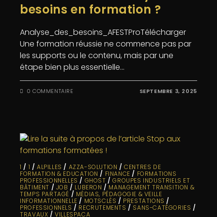
besoins en formation ?
Analyse_des_besoins_AFESTProTélécharger
Une formation réussie ne commence pas par
les supports ou le contenu, mais par une
étape bien plus essentielle…
0 COMMENTAIRE
SEPTEMBRE 3, 2025
1
/
1
/
ALPILLES
/
AZZA-SOLUTION
/
CENTRES DE
FORMATION & EDUCATION
/
FINANCE
/
FORMATIONS
PROFESSIONNELLES
/
GHOST
/
GROUPES INDUSTRIELS ET
BÂTIMENT
/
JOB
/
LUBERON
/
MANAGEMENT TRANSITION &
TEMPS PARTAGÉ
/
MÉDIAS, PÉDAGOGIE & VEILLE
INFORMATIONNELLE
/
MOTSCLÉS
/
PRESTATIONS
/
PROFESSIONNELS
/
RECRUTEMENTS
/
SANS-CATÉGORIES
/
TRAVAUX
/
VILLESPACA