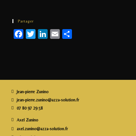
Partager
F
T
Li
E
P
a
w
n
m
a
c
itt
k
ai
rt
e
e
e
l
a
b
r
dI
g
o
n
e
o
r
Jean-pierre Zunino
k
jean-pierre.zunino@azza-solution.fr
07 80 97 29 58
Axel Zunino
axel.zunino@azza-solution.fr