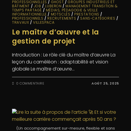
PROFESSIONNELLES
/
GHOST
/
GROUPES INDUSTRIELS ET
BÂTIMENT
/
JOB
/
LUBERON
/
MANAGEMENT TRANSITION &
TEMPS PARTAGÉ
/
MÉDIAS, PÉDAGOGIE & VEILLE
INFORMATIONNELLE
/
MOTSCLÉS
/
PRESTATIONS
/
PROFESSIONNELS
/
RECRUTEMENTS
/
SANS-CATÉGORIES
/
TRAVAUX
/
VILLESPACA
Le maître d’œuvre et la
gestion de projet
Introduction : Le rôle clé du maître d’œuvre La
leçon du caméléon : adaptabilité et vision
globale Le maître d’œuvre…
0 COMMENTAIRE
AOÛT 25, 2025
(Un accompagnement sur-mesure, flexible et sans