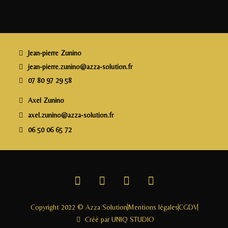
e
e
e
l
a
b
r
dI
g
o
n
e
o
r
Jean-pierre Zunino
k
jean-pierre.zunino@azza-solution.fr
07 80 97 29 58
Axel Zunino
axel.zunino@azza-solution.fr
06 50 06 65 72
Copyright 2022 © Azza Solution
Mentions légales
CGDV
Créé par UNIQ STUDIO