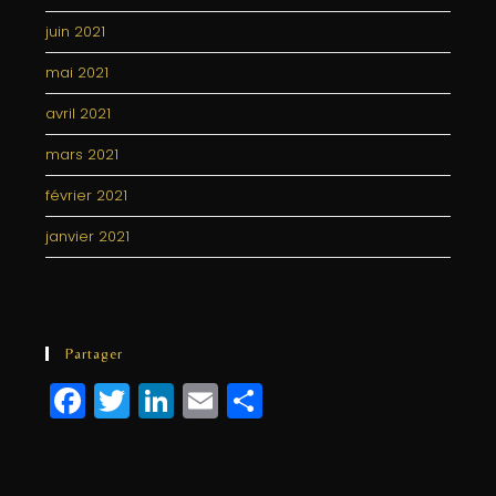
juin 2021
mai 2021
avril 2021
mars 2021
février 2021
janvier 2021
Partager
F
T
Li
E
P
a
w
n
m
a
c
itt
k
ai
rt