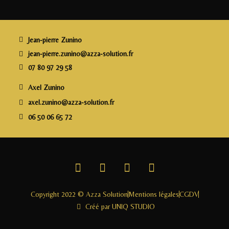
b
r
dI
g
o
n
e
o
r
Jean-pierre Zunino
k
jean-pierre.zunino@azza-solution.fr
07 80 97 29 58
Axel Zunino
axel.zunino@azza-solution.fr
06 50 06 65 72
Copyright 2022 © Azza Solution
Mentions légales
CGDV
Créé par UNIQ STUDIO