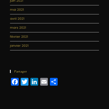
juin 2021
mai 2021
avril 2021
mars 2021
février 2021
janvier 2021
Partager
F
T
Li
E
P
a
w
n
m
a
c
itt
k
ai
rt
e
e
e
l
a