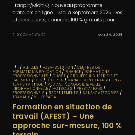
taap.it/MiahLQ Nouveau programme
d’ateliers en ligne – Mai à Septembre 2025 Des
ateliers courts, concrets, 100 % gratuits pour…
0 COMMENTAIRE
MAI 24, 2025
1
/
1
/
ALPILLES
/
AZZA-SOLUTION
/
CENTRES DE
FORMATION & EDUCATION
/
FINANCE
/
FORMATIONS
PROFESSIONNELLES
/
GHOST
/
GROUPES INDUSTRIELS ET
BÂTIMENT
/
JOB
/
LUBERON
/
MANAGEMENT TRANSITION &
TEMPS PARTAGÉ
/
MÉDIAS, PÉDAGOGIE & VEILLE
INFORMATIONNELLE
/
MOTSCLÉS
/
PRESTATIONS
/
PROFESSIONNELS
/
RECRUTEMENTS
/
SANS-CATÉGORIES
/
TRAVAUX
/
VILLESPACA
Formation en situation de
travail (AFEST) – Une
approche sur-mesure, 100 %
terrain