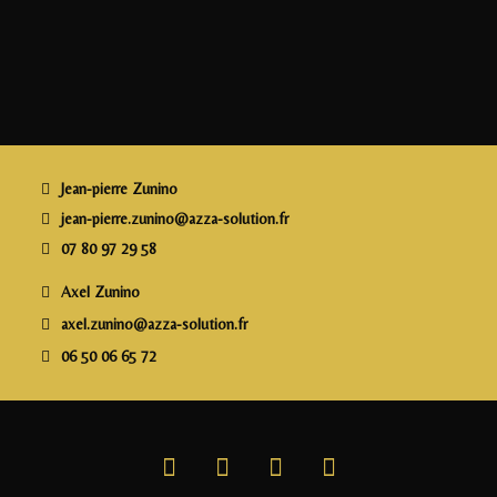
a
w
n
m
a
c
itt
k
ai
rt
e
e
e
l
a
b
r
dI
g
o
n
e
o
r
Jean-pierre Zunino
k
jean-pierre.zunino@azza-solution.fr
07 80 97 29 58
Axel Zunino
axel.zunino@azza-solution.fr
06 50 06 65 72