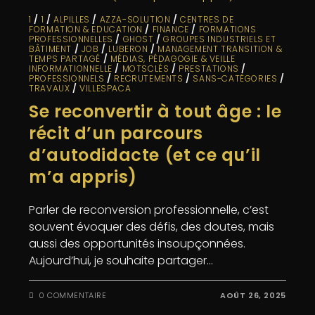
1
/
1
/
ALPILLES
/
AZZA-SOLUTION
/
CENTRES DE
FORMATION & EDUCATION
/
FINANCE
/
FORMATIONS
PROFESSIONNELLES
/
GHOST
/
GROUPES INDUSTRIELS ET
BÂTIMENT
/
JOB
/
LUBERON
/
MANAGEMENT TRANSITION &
TEMPS PARTAGÉ
/
MÉDIAS, PÉDAGOGIE & VEILLE
INFORMATIONNELLE
/
MOTSCLÉS
/
PRESTATIONS
/
PROFESSIONNELS
/
RECRUTEMENTS
/
SANS-CATÉGORIES
/
TRAVAUX
/
VILLESPACA
Se reconvertir à tout âge : le
récit d’un parcours
d’autodidacte (et ce qu’il
m’a appris)
Parler de reconversion professionnelle, c’est
souvent évoquer des défis, des doutes, mais
aussi des opportunités insoupçonnées.
Aujourd’hui, je souhaite partager…
0 COMMENTAIRE
AOÛT 26, 2025