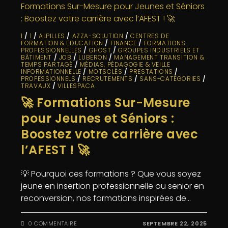
1
/
1
/
ALPILLES
/
AZZA-SOLUTION
/
CENTRES DE
FORMATION & EDUCATION
/
FINANCE
/
FORMATIONS
PROFESSIONNELLES
/
GHOST
/
GROUPES INDUSTRIELS ET
BÂTIMENT
/
JOB
/
LUBERON
/
MANAGEMENT TRANSITION &
TEMPS PARTAGÉ
/
MÉDIAS, PÉDAGOGIE & VEILLE
INFORMATIONNELLE
/
MOTSCLÉS
/
PRESTATIONS
/
PROFESSIONNELS
/
RECRUTEMENTS
/
SANS-CATÉGORIES
/
TRAVAUX
/
VILLESPACA
🚀 Formations Sur-Mesure
pour Jeunes et Séniors :
Boostez votre carrière avec
l’AFEST ! 🚀
💡 Pourquoi ces formations ? Que vous soyez
jeune en insertion professionnelle ou senior en
reconversion, nos formations inspirées de…
0 COMMENTAIRE
SEPTEMBRE 22, 2025