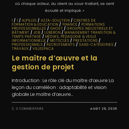
où chaque acteur, du client au sous-traitant, se sent
écouté et impliqué. »
1
/
1
/
ALPILLES
/
AZZA-SOLUTION
/
CENTRES DE
FORMATION & EDUCATION
/
FINANCE
/
FORMATIONS
PROFESSIONNELLES
/
GHOST
/
GROUPES INDUSTRIELS ET
BÂTIMENT
/
JOB
/
LUBERON
/
MANAGEMENT TRANSITION &
TEMPS PARTAGÉ
/
MÉDIAS, PÉDAGOGIE & VEILLE
INFORMATIONNELLE
/
MOTSCLÉS
/
PRESTATIONS
/
PROFESSIONNELS
/
RECRUTEMENTS
/
SANS-CATÉGORIES
/
TRAVAUX
/
VILLESPACA
Le maître d’œuvre et la
gestion de projet
Introduction : Le rôle clé du maître d’œuvre La
leçon du caméléon : adaptabilité et vision
globale Le maître d’œuvre…
0 COMMENTAIRE
AOÛT 25, 2025