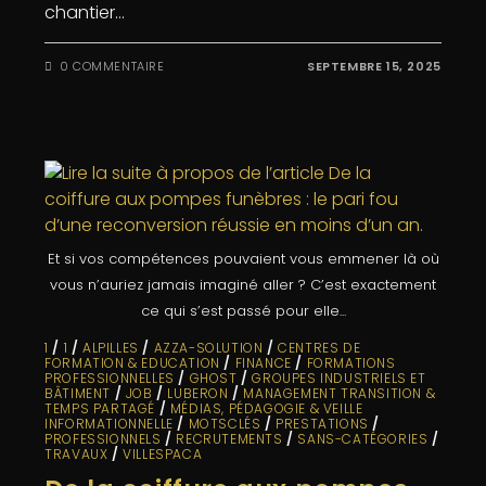
chantier…
0 COMMENTAIRE
SEPTEMBRE 15, 2025
Et si vos compétences pouvaient vous emmener là où
vous n’auriez jamais imaginé aller ? C’est exactement
ce qui s’est passé pour elle...
1
/
1
/
ALPILLES
/
AZZA-SOLUTION
/
CENTRES DE
FORMATION & EDUCATION
/
FINANCE
/
FORMATIONS
PROFESSIONNELLES
/
GHOST
/
GROUPES INDUSTRIELS ET
BÂTIMENT
/
JOB
/
LUBERON
/
MANAGEMENT TRANSITION &
TEMPS PARTAGÉ
/
MÉDIAS, PÉDAGOGIE & VEILLE
INFORMATIONNELLE
/
MOTSCLÉS
/
PRESTATIONS
/
PROFESSIONNELS
/
RECRUTEMENTS
/
SANS-CATÉGORIES
/
TRAVAUX
/
VILLESPACA