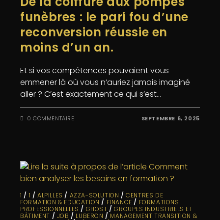
De la coiffure aux pompes
funèbres : le pari fou d’une
reconversion réussie en
moins d’un an.
Et si vos compétences pouvaient vous
emmener là où vous n’auriez jamais imaginé
aller ? C’est exactement ce qui s’est…
0 COMMENTAIRE
SEPTEMBRE 6, 2025
1
/
1
/
ALPILLES
/
AZZA-SOLUTION
/
CENTRES DE
FORMATION & EDUCATION
/
FINANCE
/
FORMATIONS
PROFESSIONNELLES
/
GHOST
/
GROUPES INDUSTRIELS ET
BÂTIMENT
/
JOB
/
LUBERON
/
MANAGEMENT TRANSITION &