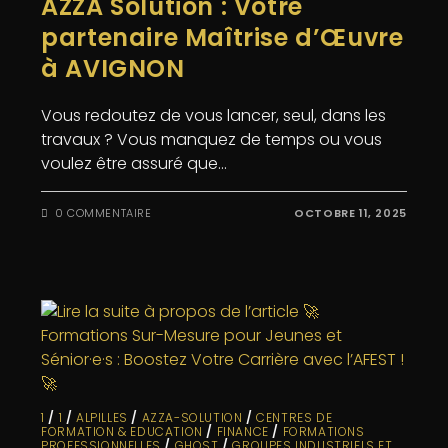
AZZA Solution : Votre
partenaire Maîtrise d’Œuvre
à AVIGNON
Vous redoutez de vous lancer, seul, dans les
travaux ? Vous manquez de temps ou vous
voulez être assuré que…
0 COMMENTAIRE
OCTOBRE 11, 2025
1
/
1
/
ALPILLES
/
AZZA-SOLUTION
/
CENTRES DE
FORMATION & EDUCATION
/
FINANCE
/
FORMATIONS
PROFESSIONNELLES
/
GHOST
/
GROUPES INDUSTRIELS ET