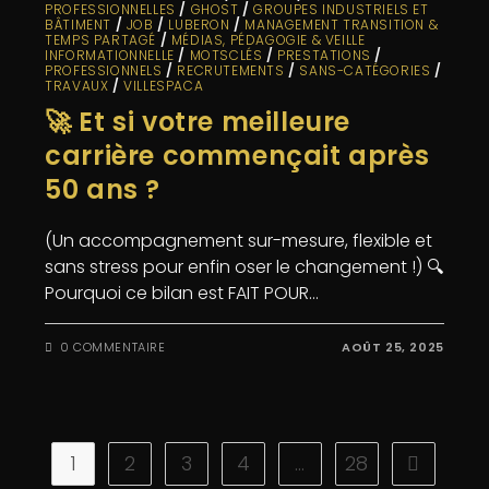
PROFESSIONNELLES
/
GHOST
/
GROUPES INDUSTRIELS ET
BÂTIMENT
/
JOB
/
LUBERON
/
MANAGEMENT TRANSITION &
TEMPS PARTAGÉ
/
MÉDIAS, PÉDAGOGIE & VEILLE
INFORMATIONNELLE
/
MOTSCLÉS
/
PRESTATIONS
/
PROFESSIONNELS
/
RECRUTEMENTS
/
SANS-CATÉGORIES
/
TRAVAUX
/
VILLESPACA
🚀 Et si votre meilleure
carrière commençait après
50 ans ?
(Un accompagnement sur-mesure, flexible et
sans stress pour enfin oser le changement !) 🔍
Pourquoi ce bilan est FAIT POUR…
0 COMMENTAIRE
AOÛT 25, 2025
1
2
3
4
…
28