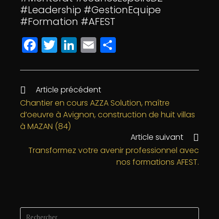
#Leadership #GestionEquipe
#Formation #AFEST
F
T
Li
E
P
a
w
n
m
a
c
itt
k
ai
rt
e
e
e
l
a
Article précédent
b
r
dI
g
Chantier en cours AZZA Solution, maître
d’oeuvre à Avignon, construction de huit villas
o
n
e
à MAZAN (84)
o
r
Article suivant
k
Transformez votre avenir professionnel avec
nos formations AFEST.