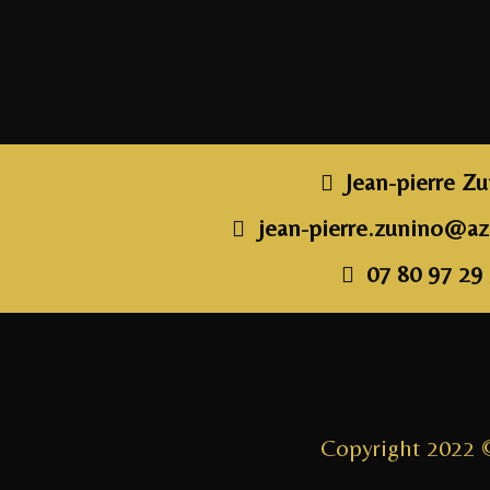
o
r
k
Jean-pierre Z
jean-pierre.zunino@azz
07 80 97 29
Copyright 2022 