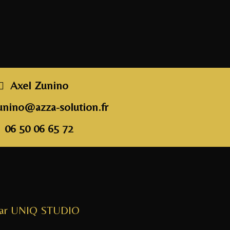
a
w
n
m
a
c
itt
k
ai
rt
e
e
e
l
a
b
r
dI
g
o
n
e
o
r
Axel Zunino
k
unino@azza-solution.fr
06 50 06 65 72
par UNIQ STUDIO