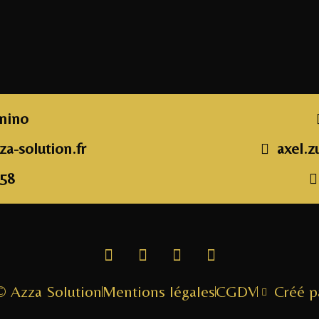
unino
a-solution.fr
axel.z
 58
© Azza Solution
Mentions légales
CGDV
Créé 