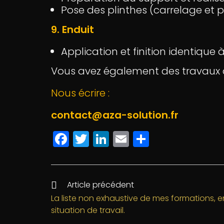
Pose des plinthes (carrelage et p
9. Enduit
Application et finition identique à 
Vous avez également des travaux à
Nous écrire :
contact@aza-solution.fr
F
T
Li
E
P
a
w
n
m
a
c
itt
k
ai
rt
e
e
e
l
a
Article précédent
b
r
dI
g
La liste non exhaustive de mes formations, e
situation de travail.
o
n
e