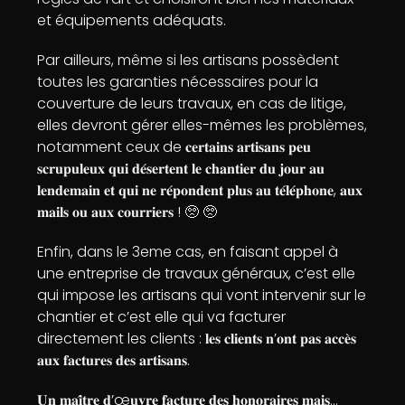
et équipements adéquats.
Par ailleurs, même si les artisans possèdent
toutes les garanties nécessaires pour la
couverture de leurs travaux, en cas de litige,
elles devront gérer elles-mêmes les problèmes,
notamment ceux de 𝐜𝐞𝐫𝐭𝐚𝐢𝐧𝐬 𝐚𝐫𝐭𝐢𝐬𝐚𝐧𝐬 𝐩𝐞𝐮
𝐬𝐜𝐫𝐮𝐩𝐮𝐥𝐞𝐮𝐱 𝐪𝐮𝐢 𝐝𝐞́𝐬𝐞𝐫𝐭𝐞𝐧𝐭 𝐥𝐞 𝐜𝐡𝐚𝐧𝐭𝐢𝐞𝐫 𝐝𝐮 𝐣𝐨𝐮𝐫 𝐚𝐮
𝐥𝐞𝐧𝐝𝐞𝐦𝐚𝐢𝐧 𝐞𝐭 𝐪𝐮𝐢 𝐧𝐞 𝐫𝐞́𝐩𝐨𝐧𝐝𝐞𝐧𝐭 𝐩𝐥𝐮𝐬 𝐚𝐮 𝐭𝐞́𝐥𝐞́𝐩𝐡𝐨𝐧𝐞, 𝐚𝐮𝐱
𝐦𝐚𝐢𝐥𝐬 𝐨𝐮 𝐚𝐮𝐱 𝐜𝐨𝐮𝐫𝐫𝐢𝐞𝐫𝐬 ! 🥺 🥺
Enfin, dans le 3eme cas, en faisant appel à
une entreprise de travaux généraux, c’est elle
qui impose les artisans qui vont intervenir sur le
chantier et c’est elle qui va facturer
directement les clients : 𝐥𝐞𝐬 𝐜𝐥𝐢𝐞𝐧𝐭𝐬 𝐧’𝐨𝐧𝐭 𝐩𝐚𝐬 𝐚𝐜𝐜𝐞̀𝐬
𝐚𝐮𝐱 𝐟𝐚𝐜𝐭𝐮𝐫𝐞𝐬 𝐝𝐞𝐬 𝐚𝐫𝐭𝐢𝐬𝐚𝐧𝐬.
𝐔𝐧 𝐦𝐚𝐢̂𝐭𝐫𝐞 𝐝’œ𝐮𝐯𝐫𝐞 𝐟𝐚𝐜𝐭𝐮𝐫𝐞 𝐝𝐞𝐬 𝐡𝐨𝐧𝐨𝐫𝐚𝐢𝐫𝐞𝐬 𝐦𝐚𝐢𝐬…