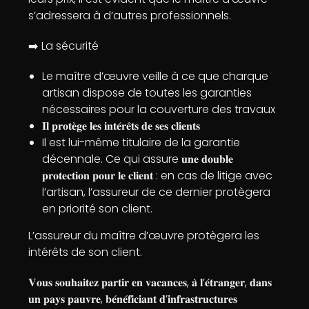
s’adressera à d’autres professionnels.
➡️ La sécurité
Le maître d’œuvre veille à ce que charque
artisan dispose de toutes les garanties
nécessaires pour la couverture des travaux
𝐈𝐥 𝐩𝐫𝐨𝐭𝐞̀𝐠𝐞 𝐥𝐞𝐬 𝐢𝐧𝐭𝐞́𝐫𝐞̂𝐭𝐬 𝐝𝐞 𝐬𝐞𝐬 𝐜𝐥𝐢𝐞𝐧𝐭𝐬
Il est lui-même titulaire de la garantie
décennale. Ce qui assure 𝐮𝐧𝐞 𝐝𝐨𝐮𝐛𝐥𝐞
𝐩𝐫𝐨𝐭𝐞𝐜𝐭𝐢𝐨𝐧 𝐩𝐨𝐮𝐫 𝐥𝐞 𝐜𝐥𝐢𝐞𝐧𝐭 : en cas de litige avec
l’artisan, l’assureur de ce dernier protègera
en priorité son client.
L’assureur du maître d’œuvre protègera les
intérêts de son client.
𝐕𝐨𝐮𝐬 𝐬𝐨𝐮𝐡𝐚𝐢𝐭𝐞𝐳 𝐩𝐚𝐫𝐭𝐢𝐫 𝐞𝐧 𝐯𝐚𝐜𝐚𝐧𝐜𝐞𝐬, 𝐚̀ 𝐥’𝐞́𝐭𝐫𝐚𝐧𝐠𝐞𝐫, 𝐝𝐚𝐧𝐬
𝐮𝐧 𝐩𝐚𝐲𝐬 𝐩𝐚𝐮𝐯𝐫𝐞, 𝐛𝐞́𝐧𝐞́𝐟𝐢𝐜𝐢𝐚𝐧𝐭 𝐝’𝐢𝐧𝐟𝐫𝐚𝐬𝐭𝐫𝐮𝐜𝐭𝐮𝐫𝐞𝐬