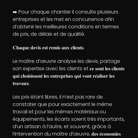
➡️ Pour chaque chantier il consulte plusieurs
entreprises et les met en concurrence afin
d’obtenir les meilleures conditions en termes
de prix, de délais et de qualité.
𝐂𝐡𝐚𝐪𝐮𝐞 𝐝𝐞𝐯𝐢𝐬 𝐞𝐬𝐭 𝐫𝐞𝐦𝐢𝐬 𝐚𝐮𝐱 𝐜𝐥𝐢𝐞𝐧𝐭𝐬.
Le maître d’œuvre analyse les devis, partage
son expertise avec les clients et 𝐜𝐞 𝐬𝐨𝐧𝐭 𝐥𝐞𝐬 𝐜𝐥𝐢𝐞𝐧𝐭𝐬
𝐪𝐮𝐢 𝐜𝐡𝐨𝐢𝐬𝐢𝐬𝐬𝐞𝐧𝐭 𝐥𝐞𝐬 𝐞𝐧𝐭𝐫𝐞𝐩𝐫𝐢𝐬𝐞𝐬 𝐪𝐮𝐢 𝐯𝐨𝐧𝐭 𝐫𝐞́𝐚𝐥𝐢𝐬𝐞𝐫 𝐥𝐞𝐬
𝐭𝐫𝐚𝐯𝐚𝐮𝐱.
Les prix étant libres, il n’est pas rare de
constater que pour exactement le même
travail et pour les mêmes matériaux ou
équipements, les écarts soient très importants,
d’un artisan à l’autre, et souvent, grâce à
l’intervention du maître d’œuvre, 𝐝𝐞𝐬 𝐞́𝐜𝐨𝐧𝐨𝐦𝐢𝐞𝐬