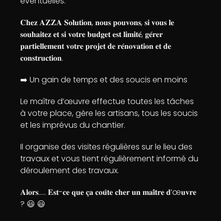
éventuelles.
𝐂𝐡𝐞𝐳 𝐀𝐙𝐙𝐀 𝐒𝐨𝐥𝐮𝐭𝐢𝐨𝐧, 𝐧𝐨𝐮𝐬 𝐩𝐨𝐮𝐯𝐨𝐧𝐬, 𝐬𝐢 𝐯𝐨𝐮𝐬 𝐥𝐞
𝐬𝐨𝐮𝐡𝐚𝐢𝐭𝐞𝐳 𝐞𝐭 𝐬𝐢 𝐯𝐨𝐭𝐫𝐞 𝐛𝐮𝐝𝐠𝐞𝐭 𝐞𝐬𝐭 𝐥𝐢𝐦𝐢𝐭𝐞́, 𝐠𝐞́𝐫𝐞𝐫
𝐩𝐚𝐫𝐭𝐢𝐞𝐥𝐥𝐞𝐦𝐞𝐧𝐭 𝐯𝐨𝐭𝐫𝐞 𝐩𝐫𝐨𝐣𝐞𝐭 𝐝𝐞 𝐫𝐞́𝐧𝐨𝐯𝐚𝐭𝐢𝐨𝐧 𝐞𝐭 𝐝𝐞
𝐜𝐨𝐧𝐬𝐭𝐫𝐮𝐜𝐭𝐢𝐨𝐧.
➡️ Un gain de temps et des soucis en moins
Le maître d’œuvre effectue toutes les tâches
à votre place, gère les artisans, tous les soucis
et les imprévus du chantier.
Il organise des visites régulières sur le lieu des
travaux et vous tient régulièrement informé du
déroulement des travaux.
𝐀𝐥𝐨𝐫𝐬….. 𝐄𝐬𝐭-𝐜𝐞 𝐪𝐮𝐞 𝐜̧𝐚 𝐜𝐨𝐮̂𝐭𝐞 𝐜𝐡𝐞𝐫 𝐮𝐧 𝐦𝐚𝐢̂𝐭𝐫𝐞 𝐝’œ𝐮𝐯𝐫𝐞
? 😃 😃