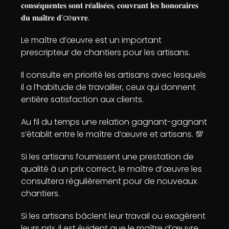
𝐜𝐨𝐧𝐬𝐞́𝐪𝐮𝐞𝐧𝐭𝐞𝐬 𝐬𝐨𝐧𝐭 𝐫𝐞́𝐚𝐥𝐢𝐬𝐞́𝐞𝐬, 𝐜𝐨𝐮𝐯𝐫𝐚𝐧𝐭 𝐥𝐞𝐬 𝐡𝐨𝐧𝐨𝐫𝐚𝐢𝐫𝐞𝐬
𝐝𝐮 𝐦𝐚𝐢̂𝐭𝐫𝐞 𝐝’œ𝐮𝐯𝐫𝐞.
Le maître d’œuvre est un important
prescripteur de chantiers pour les artisans.
Il consulte en priorité les artisans avec lesquels
il a l’habitude de travailler, ceux qui donnent
entière satisfaction aux clients.
Au fil du temps une relation gagnant-gagnant
s’établit entre le maître d’œuvre et artisans. 💯
Si les artisans fournissent une prestation de
qualité à un prix correct, le maître d’œuvre les
consultera régulièrement pour de nouveaux
chantiers.
Si les artisans bâclent leur travail ou exagèrent
leurs prix, il est évident que le maître d’œuvre