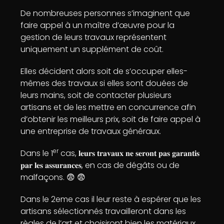
De nombreuses personnes s’imaginent que
faire appel à un maître d’œuvre pour la
gestion de leurs travaux représentent
uniquement un supplément de coût.
Elles décident alors soit de s’occuper elles-
mêmes des travaux si elles sont douées de
leurs mains, soit de contacter plusieurs
artisans et de les mettre en concurrence afin
d’obtenir les meilleurs prix, soit de faire appel à
une entreprise de travaux généraux.
er
Dans le 1
cas, 𝐥𝐞𝐮𝐫𝐬 𝐭𝐫𝐚𝐯𝐚𝐮𝐱 𝐧𝐞 𝐬𝐞𝐫𝐨𝐧𝐭 𝐩𝐚𝐬 𝐠𝐚𝐫𝐚𝐧𝐭𝐢𝐬
𝐩𝐚𝐫 𝐥𝐞𝐬 𝐚𝐬𝐬𝐮𝐫𝐚𝐧𝐜𝐞𝐬, en cas de dégâts ou de
malfaçons. 😨 😨
Dans le 2eme cas il leur reste à espérer que les
artisans sélectionnés travailleront dans les
règles de l’art et choisiront bien les matériaux