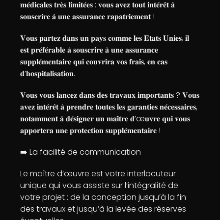
𝐦𝐞́𝐝𝐢𝐜𝐚𝐥𝐞𝐬 𝐭𝐫𝐞̀𝐬 𝐥𝐢𝐦𝐢𝐭𝐞́𝐞𝐬 : 𝐯𝐨𝐮𝐬 𝐚𝐯𝐞𝐳 𝐭𝐨𝐮𝐭 𝐢𝐧𝐭𝐞́𝐫𝐞̂𝐭 𝐚̀
𝐬𝐨𝐮𝐬𝐜𝐫𝐢𝐫𝐞 𝐚̀ 𝐮𝐧𝐞 𝐚𝐬𝐬𝐮𝐫𝐚𝐧𝐜𝐞 𝐫𝐚𝐩𝐚𝐭𝐫𝐢𝐞𝐦𝐞𝐧𝐭 !
𝐕𝐨𝐮𝐬 𝐩𝐚𝐫𝐭𝐞𝐳 𝐝𝐚𝐧𝐬 𝐮𝐧 𝐩𝐚𝐲𝐬 𝐜𝐨𝐦𝐦𝐞 𝐥𝐞𝐬 𝐄𝐭𝐚𝐭𝐬 𝐔𝐧𝐢𝐞𝐬, 𝐢𝐥
𝐞𝐬𝐭 𝐩𝐫𝐞́𝐟𝐞́𝐫𝐚𝐛𝐥𝐞 𝐚̀ 𝐬𝐨𝐮𝐬𝐜𝐫𝐢𝐫𝐞 𝐚̀ 𝐮𝐧𝐞 𝐚𝐬𝐬𝐮𝐫𝐚𝐧𝐜𝐞
𝐬𝐮𝐩𝐩𝐥𝐞́𝐦𝐞𝐧𝐭𝐚𝐢𝐫𝐞 𝐪𝐮𝐢 𝐜𝐨𝐮𝐯𝐫𝐢𝐫𝐚 𝐯𝐨𝐬 𝐟𝐫𝐚𝐢𝐬, 𝐞𝐧 𝐜𝐚𝐬
𝐝’𝐡𝐨𝐬𝐩𝐢𝐭𝐚𝐥𝐢𝐬𝐚𝐭𝐢𝐨𝐧.
𝐕𝐨𝐮𝐬 𝐯𝐨𝐮𝐬 𝐥𝐚𝐧𝐜𝐞𝐳 𝐝𝐚𝐧𝐬 𝐝𝐞𝐬 𝐭𝐫𝐚𝐯𝐚𝐮𝐱 𝐢𝐦𝐩𝐨𝐫𝐭𝐚𝐧𝐭𝐬 ? 𝐕𝐨𝐮𝐬
𝐚𝐯𝐞𝐳 𝐢𝐧𝐭𝐞́𝐫𝐞̂𝐭 𝐚̀ 𝐩𝐫𝐞𝐧𝐝𝐫𝐞 𝐭𝐨𝐮𝐭𝐞𝐬 𝐥𝐞𝐬 𝐠𝐚𝐫𝐚𝐧𝐭𝐢𝐞𝐬 𝐧𝐞́𝐜𝐞𝐬𝐬𝐚𝐢𝐫𝐞𝐬,
𝐧𝐨𝐭𝐚𝐦𝐦𝐞𝐧𝐭 𝐚̀ 𝐝𝐞́𝐬𝐢𝐠𝐧𝐞𝐫 𝐮𝐧 𝐦𝐚𝐢̂𝐭𝐫𝐞 𝐝’œ𝐮𝐯𝐫𝐞 𝐪𝐮𝐢 𝐯𝐨𝐮𝐬
𝐚𝐩𝐩𝐨𝐫𝐭𝐞𝐫𝐚 𝐮𝐧𝐞 𝐩𝐫𝐨𝐭𝐞𝐜𝐭𝐢𝐨𝐧 𝐬𝐮𝐩𝐩𝐥𝐞́𝐦𝐞𝐧𝐭𝐚𝐢𝐫𝐞 !
➡️ La facilité de communication
Le maître d’œuvre est votre interlocuteur
unique qui vous assiste sur l’intégralité de
votre projet : de la conception jusqu’à la fin
des travaux et jusqu’à la levée des réserves