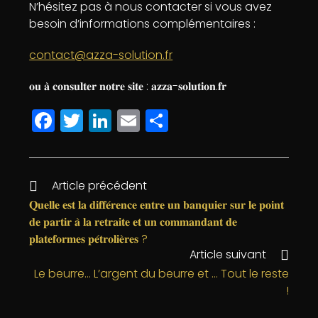
N’hésitez pas à nous contacter si vous avez
besoin d’informations complémentaires :
contact@azza-solution.fr
𝐨𝐮 𝐚̀ 𝐜𝐨𝐧𝐬𝐮𝐥𝐭𝐞𝐫 𝐧𝐨𝐭𝐫𝐞 𝐬𝐢𝐭𝐞 : 𝐚𝐳𝐳𝐚-𝐬𝐨𝐥𝐮𝐭𝐢𝐨𝐧.𝐟𝐫
F
T
Li
E
P
a
w
n
m
a
c
itt
k
ai
rt
e
e
e
l
a
Article précédent
b
r
dI
g
𝐐𝐮𝐞𝐥𝐥𝐞 𝐞𝐬𝐭 𝐥𝐚 𝐝𝐢𝐟𝐟𝐞́𝐫𝐞𝐧𝐜𝐞 𝐞𝐧𝐭𝐫𝐞 𝐮𝐧 𝐛𝐚𝐧𝐪𝐮𝐢𝐞𝐫 𝐬𝐮𝐫 𝐥𝐞 𝐩𝐨𝐢𝐧𝐭
𝐝𝐞 𝐩𝐚𝐫𝐭𝐢𝐫 𝐚̀ 𝐥𝐚 𝐫𝐞𝐭𝐫𝐚𝐢𝐭𝐞 𝐞𝐭 𝐮𝐧 𝐜𝐨𝐦𝐦𝐚𝐧𝐝𝐚𝐧𝐭 𝐝𝐞
o
n
e
𝐩𝐥𝐚𝐭𝐞𝐟𝐨𝐫𝐦𝐞𝐬 𝐩𝐞́𝐭𝐫𝐨𝐥𝐢𝐞̀𝐫𝐞𝐬 ?
o
r
Article suivant
k
Le beurre… L’argent du beurre et … Tout le reste
!