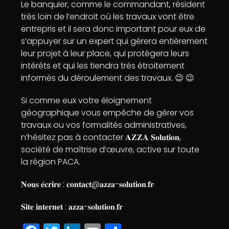
Le banquier, comme le commandant, résident
très loin de l’endroit où les travaux vont être
entrepris et il sera donc important pour eux de
s’appuyer sur un expert qui gérera entièrement
leur projet à leur place, qui protègera leurs
intérêts et qui les tiendra très étroitement
informés du déroulement des travaux. 😉 😉
Si comme eux votre éloignement
géographique vous empêche de gérer vos
travaux ou vos formalités administratives,
n’hésitez pas à contacter 𝐀𝐙𝐙𝐀 𝐒𝐨𝐥𝐮𝐭𝐢𝐨𝐧,
société de maîtrise d’œuvre, active sur toute
la région PACA.
𝐍𝐨𝐮𝐬 𝐞́𝐜𝐫𝐢𝐫𝐞 : 𝐜𝐨𝐧𝐭𝐚𝐜𝐭@𝐚𝐳𝐳𝐚-𝐬𝐨𝐥𝐮𝐭𝐢𝐨𝐧.𝐟𝐫
𝐒𝐢𝐭𝐞 𝐢𝐧𝐭𝐞𝐫𝐧𝐞𝐭 : 𝐚𝐳𝐳𝐚-𝐬𝐨𝐥𝐮𝐭𝐢𝐨𝐧.𝐟𝐫