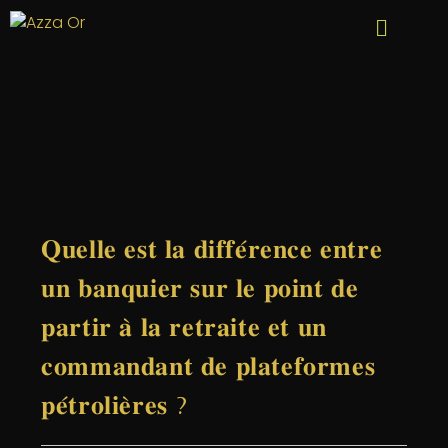
𝐐𝐮𝐞𝐥𝐥𝐞 𝐞𝐬𝐭 𝐥𝐚 𝐝𝐢𝐟𝐟𝐞́𝐫𝐞𝐧𝐜𝐞 𝐞𝐧𝐭𝐫𝐞
𝐮𝐧 𝐛𝐚𝐧𝐪𝐮𝐢𝐞𝐫 𝐬𝐮𝐫 𝐥𝐞 𝐩𝐨𝐢𝐧𝐭 𝐝𝐞
𝐩𝐚𝐫𝐭𝐢𝐫 𝐚̀ 𝐥𝐚 𝐫𝐞𝐭𝐫𝐚𝐢𝐭𝐞 𝐞𝐭 𝐮𝐧
𝐜𝐨𝐦𝐦𝐚𝐧𝐝𝐚𝐧𝐭 𝐝𝐞 𝐩𝐥𝐚𝐭𝐞𝐟𝐨𝐫𝐦𝐞𝐬
𝐩𝐞́𝐭𝐫𝐨𝐥𝐢𝐞̀𝐫𝐞𝐬 ?