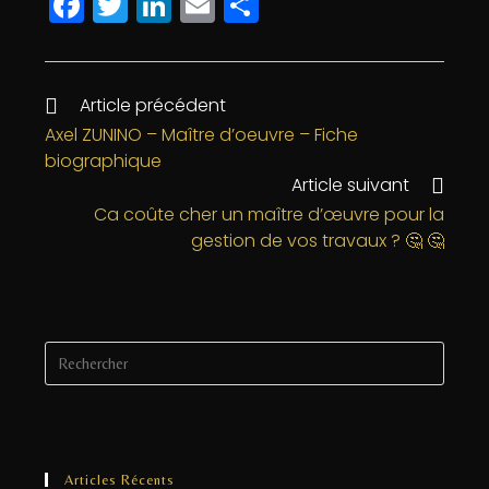
F
T
Li
E
P
a
w
n
m
a
c
itt
k
ai
rt
e
e
e
l
a
Article précédent
b
r
dI
g
Axel ZUNINO – Maître d’oeuvre – Fiche
biographique
o
n
e
Article suivant
o
r
Ca coûte cher un maître d’œuvre pour la
k
gestion de vos travaux ? 🤔 🤔
Articles Récents