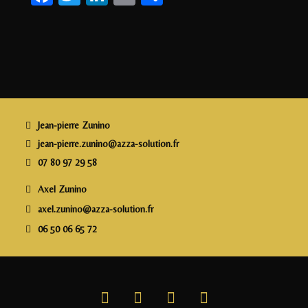
a
w
n
m
a
c
itt
k
ai
rt
e
e
e
l
a
b
r
dI
g
o
n
e
o
r
Jean-pierre Zunino
k
jean-pierre.zunino@azza-solution.fr
07 80 97 29 58
Axel Zunino
axel.zunino@azza-solution.fr
06 50 06 65 72