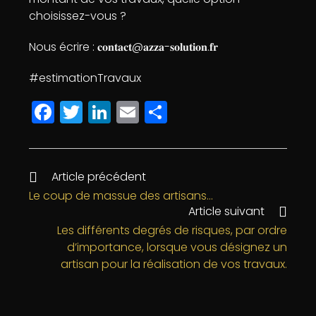
choisissez-vous ?
Nous écrire : 𝐜𝐨𝐧𝐭𝐚𝐜𝐭@𝐚𝐳𝐳𝐚-𝐬𝐨𝐥𝐮𝐭𝐢𝐨𝐧.𝐟𝐫
#estimationTravaux
F
T
Li
E
P
a
w
n
m
a
c
itt
k
ai
rt
e
e
e
l
a
Article précédent
b
r
dI
g
Le coup de massue des artisans…
Article suivant
o
n
e
Les différents degrés de risques, par ordre
o
r
d’importance, lorsque vous désignez un
k
artisan pour la réalisation de vos travaux.