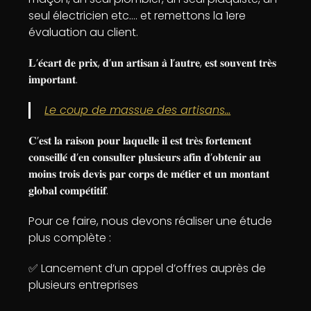
seul électricien etc…. et remettons la 1ere
évaluation au client.
𝐋’𝐞́𝐜𝐚𝐫𝐭 𝐝𝐞 𝐩𝐫𝐢𝐱, 𝐝’𝐮𝐧 𝐚𝐫𝐭𝐢𝐬𝐚𝐧 𝐚̀ 𝐥’𝐚𝐮𝐭𝐫𝐞, 𝐞𝐬𝐭 𝐬𝐨𝐮𝐯𝐞𝐧𝐭 𝐭𝐫𝐞̀𝐬
𝐢𝐦𝐩𝐨𝐫𝐭𝐚𝐧𝐭.
Le coup de massue des artisans…
𝐂’𝐞𝐬𝐭 𝐥𝐚 𝐫𝐚𝐢𝐬𝐨𝐧 𝐩𝐨𝐮𝐫 𝐥𝐚𝐪𝐮𝐞𝐥𝐥𝐞 𝐢𝐥 𝐞𝐬𝐭 𝐭𝐫𝐞̀𝐬 𝐟𝐨𝐫𝐭𝐞𝐦𝐞𝐧𝐭
𝐜𝐨𝐧𝐬𝐞𝐢𝐥𝐥𝐞́ 𝐝’𝐞𝐧 𝐜𝐨𝐧𝐬𝐮𝐥𝐭𝐞𝐫 𝐩𝐥𝐮𝐬𝐢𝐞𝐮𝐫𝐬 𝐚𝐟𝐢𝐧 𝐝’𝐨𝐛𝐭𝐞𝐧𝐢𝐫 𝐚𝐮
𝐦𝐨𝐢𝐧𝐬 𝐭𝐫𝐨𝐢𝐬 𝐝𝐞𝐯𝐢𝐬 𝐩𝐚𝐫 𝐜𝐨𝐫𝐩𝐬 𝐝𝐞 𝐦𝐞́𝐭𝐢𝐞𝐫 𝐞𝐭 𝐮𝐧 𝐦𝐨𝐧𝐭𝐚𝐧𝐭
𝐠𝐥𝐨𝐛𝐚𝐥 𝐜𝐨𝐦𝐩𝐞́𝐭𝐢𝐭𝐢𝐟.
Pour ce faire, nous devons réaliser une étude
plus complète :
✅ Lancement d’un appel d’offres auprès de
plusieurs entreprises