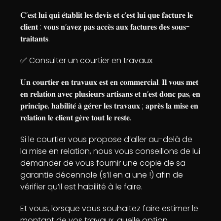
𝐂’𝐞𝐬𝐭 𝐥𝐮𝐢 𝐪𝐮𝐢 𝐞́𝐭𝐚𝐛𝐥𝐢𝐭 𝐥𝐞𝐬 𝐝𝐞𝐯𝐢𝐬 𝐞𝐭 𝐜’𝐞𝐬𝐭 𝐥𝐮𝐢 𝐪𝐮𝐞 𝐟𝐚𝐜𝐭𝐮𝐫𝐞 𝐥𝐞
𝐜𝐥𝐢𝐞𝐧𝐭 : 𝐯𝐨𝐮𝐬 𝐧’𝐚𝐯𝐞𝐳 𝐩𝐚𝐬 𝐚𝐜𝐜𝐞̀𝐬 𝐚𝐮𝐱 𝐟𝐚𝐜𝐭𝐮𝐫𝐞𝐬 𝐝𝐞𝐬 𝐬𝐨𝐮𝐬-
𝐭𝐫𝐚𝐢𝐭𝐚𝐧𝐭𝐬.
✅ Consulter un courtier en travaux
𝐔𝐧 𝐜𝐨𝐮𝐫𝐭𝐢𝐞𝐫 𝐞𝐧 𝐭𝐫𝐚𝐯𝐚𝐮𝐱 𝐞𝐬𝐭 𝐞𝐧 𝐜𝐨𝐦𝐦𝐞𝐫𝐜𝐢𝐚𝐥. 𝐈𝐥 𝐯𝐨𝐮𝐬 𝐦𝐞𝐭
𝐞𝐧 𝐫𝐞𝐥𝐚𝐭𝐢𝐨𝐧 𝐚𝐯𝐞𝐜 𝐩𝐥𝐮𝐬𝐢𝐞𝐮𝐫𝐬 𝐚𝐫𝐭𝐢𝐬𝐚𝐧𝐬 𝐞𝐭 𝐧’𝐞𝐬𝐭 𝐝𝐨𝐧𝐜 𝐩𝐚𝐬, 𝐞𝐧
𝐩𝐫𝐢𝐧𝐜𝐢𝐩𝐞, 𝐡𝐚𝐛𝐢𝐥𝐢𝐭𝐞́ 𝐚̀ 𝐠𝐞́𝐫𝐞𝐫 𝐥𝐞𝐬 𝐭𝐫𝐚𝐯𝐚𝐮𝐱 ; 𝐚𝐩𝐫𝐞̀𝐬 𝐥𝐚 𝐦𝐢𝐬𝐞 𝐞𝐧
𝐫𝐞𝐥𝐚𝐭𝐢𝐨𝐧 𝐥𝐞 𝐜𝐥𝐢𝐞𝐧𝐭 𝐠𝐞̀𝐫𝐞 𝐭𝐨𝐮𝐭 𝐥𝐞 𝐫𝐞𝐬𝐭𝐞.
Si le courtier vous propose d’aller au-delà de
la mise en relation, nous vous conseillons de lui
demander de vous fournir une copie de sa
garantie décennale (s’il en a une !) afin de
vérifier qu’il est habilité à le faire.
Et vous, lorsque vous souhaitez faire estimer le
montant de vos travaux, quelle option