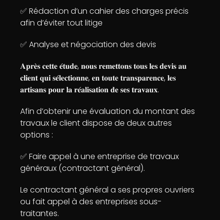
✅ Rédaction d’un cahier des charges précis
afin d’éviter tout litige
✅ Analyse et négociation des devis
𝐀𝐩𝐫𝐞̀𝐬 𝐜𝐞𝐭𝐭𝐞 𝐞́𝐭𝐮𝐝𝐞, 𝐧𝐨𝐮𝐬 𝐫𝐞𝐦𝐞𝐭𝐭𝐨𝐧𝐬 𝐭𝐨𝐮𝐬 𝐥𝐞𝐬 𝐝𝐞𝐯𝐢𝐬 𝐚𝐮
𝐜𝐥𝐢𝐞𝐧𝐭 𝐪𝐮𝐢 𝐬𝐞́𝐥𝐞𝐜𝐭𝐢𝐨𝐧𝐧𝐞, 𝐞𝐧 𝐭𝐨𝐮𝐭𝐞 𝐭𝐫𝐚𝐧𝐬𝐩𝐚𝐫𝐞𝐧𝐜𝐞, 𝐥𝐞𝐬
𝐚𝐫𝐭𝐢𝐬𝐚𝐧𝐬 𝐩𝐨𝐮𝐫 𝐥𝐚 𝐫𝐞́𝐚𝐥𝐢𝐬𝐚𝐭𝐢𝐨𝐧 𝐝𝐞 𝐬𝐞𝐬 𝐭𝐫𝐚𝐯𝐚𝐮𝐱.
Afin d’obtenir une évaluation du montant des
travaux le client dispose de deux autres
options :
✅ Faire appel à une entreprise de travaux
généraux (contractant général).
Le contractant général a ses propres ouvriers
ou fait appel à des entreprises sous-
traitantes.