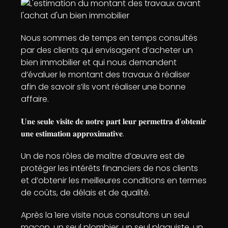
Nous sommes de temps en temps consultés
par des clients qui envisagent d’acheter un
bien immobilier et qui nous demandent
d’évaluer le montant des travaux à réaliser
afin de savoir s’ils vont réaliser une bonne
affaire.
𝐔𝐧𝐞 𝐬𝐞𝐮𝐥𝐞 𝐯𝐢𝐬𝐢𝐭𝐞 𝐝𝐞 𝐧𝐨𝐭𝐫𝐞 𝐩𝐚𝐫𝐭 𝐥𝐞𝐮𝐫 𝐩𝐞𝐫𝐦𝐞𝐭𝐭𝐫𝐚 𝐝’𝐨𝐛𝐭𝐞𝐧𝐢𝐫
𝐮𝐧𝐞 𝐞𝐬𝐭𝐢𝐦𝐚𝐭𝐢𝐨𝐧 𝐚𝐩𝐩𝐫𝐨𝐱𝐢𝐦𝐚𝐭𝐢𝐯𝐞.
Un de nos rôles de maître d’œuvre est de
protéger les intérêts financiers de nos clients
et d’obtenir les meilleures conditions en termes
de coûts, de délais et de qualité.
Après la 1ere visite nous consultons un seul
maçon, un seul plombier, un seul plaquiste, un