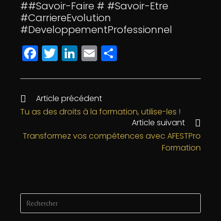
##Savoir-Faire # #Savoir-Etre
#CarriereEvolution
#DeveloppementProfessionnel
F
T
Li
E
P
a
w
n
m
a
c
itt
k
ai
rt
e
e
e
l
a
Article précédent
b
r
dI
g
Tu as des droits à la formation, utilise-les !
Article suivant
o
n
e
Transformez vos compétences avec AFESTPro
o
r
Formation
k