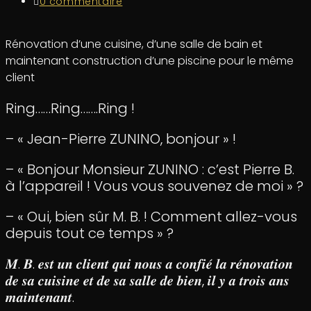
0 commentaire
Rénovation d’une cuisine, d’une salle de bain et
maintenant construction d’une piscine pour le même
client
Ring……Ring…….Ring !
– « Jean-Pierre ZUNINO, bonjour » !
– « Bonjour Monsieur ZUNINO : c’est Pierre B.
à l’appareil ! Vous vous souvenez de moi » ?
– « Oui, bien sûr M. B. ! Comment allez-vous
depuis tout ce temps » ?
𝑴. 𝑩. 𝒆𝒔𝒕 𝒖𝒏 𝒄𝒍𝒊𝒆𝒏𝒕 𝒒𝒖𝒊 𝒏𝒐𝒖𝒔 𝒂 𝒄𝒐𝒏𝒇𝒊𝒆́ 𝒍𝒂 𝒓𝒆́𝒏𝒐𝒗𝒂𝒕𝒊𝒐𝒏
𝒅𝒆 𝒔𝒂 𝒄𝒖𝒊𝒔𝒊𝒏𝒆 𝒆𝒕 𝒅𝒆 𝒔𝒂 𝒔𝒂𝒍𝒍𝒆 𝒅𝒆 𝒃𝒊𝒆𝒏, 𝒊𝒍 𝒚 𝒂 𝒕𝒓𝒐𝒊𝒔 𝒂𝒏𝒔
𝒎𝒂𝒊𝒏𝒕𝒆𝒏𝒂𝒏𝒕.