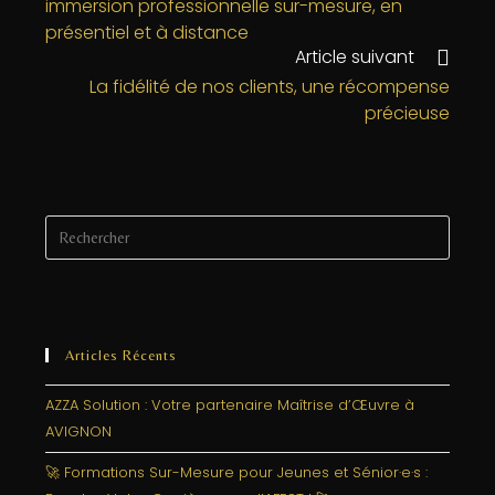
immersion professionnelle sur-mesure, en
o
n
e
présentiel et à distance
o
r
Article suivant
k
La fidélité de nos clients, une récompense
précieuse
Articles Récents
AZZA Solution : Votre partenaire Maîtrise d’Œuvre à
AVIGNON
🚀 Formations Sur-Mesure pour Jeunes et Sénior·e·s :