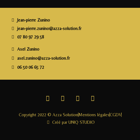
b
r
dI
g
o
n
e
o
r
Jean-pierre Zunino
k
jean-pierre.zunino@azza-solution.fr
07 80 97 29 58
Axel Zunino
axel.zunino@azza-solution.fr
06 50 06 65 72
Copyright 2022 © Azza Solution
Mentions légales
CGDV
Créé par UNIQ STUDIO