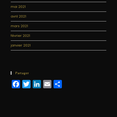
mai 2021
avril 2021
mars 2021
février 2021
janvier 2021
Partager
F
T
Li
E
P
a
w
n
m
a
c
itt
k
ai
rt
e
e
e
l
a