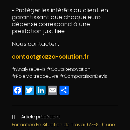
• Protéger les intérêts du client, en
garantissant que chaque euro
dépensé correspond à une
prestation justifiée.
Nous contacter :
contact@azza-solution.fr
#AnalyseDevis #CoutsRenovation
#RoleMaitredoeuvre #ComparaisonDevis
F
T
Li
E
P
a
w
n
m
a
c
itt
k
ai
rt
e
e
e
l
a
Article précédent
b
r
dI
g
Formation En Situation de Travail (AFEST) : une