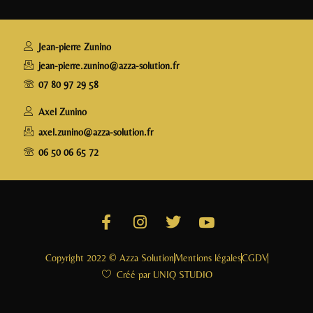
b
r
dI
g
o
n
e
o
r
Jean-pierre Zunino
k
jean-pierre.zunino@azza-solution.fr
07 80 97 29 58
Axel Zunino
axel.zunino@azza-solution.fr
06 50 06 65 72
Copyright 2022 © Azza Solution
Mentions légales
CGDV
Créé par UNIQ STUDIO