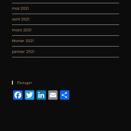
mai 2021
avril 2021
mars 2021
février 2021
janvier 2021
Partager
F
T
Li
E
P
a
w
n
m
a
c
itt
k
ai
rt
e
e
e
l
a