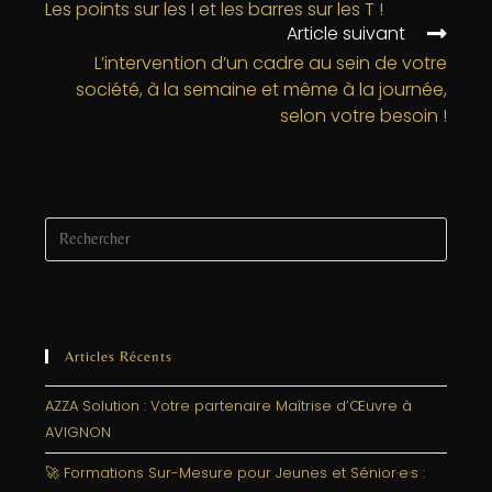
b
r
dI
g
Les points sur les I et les barres sur les T !
Article suivant
o
n
e
L’intervention d’un cadre au sein de votre
o
r
société, à la semaine et même à la journée,
k
selon votre besoin !
Articles Récents
AZZA Solution : Votre partenaire Maîtrise d’Œuvre à
AVIGNON
🚀 Formations Sur-Mesure pour Jeunes et Sénior·e·s :