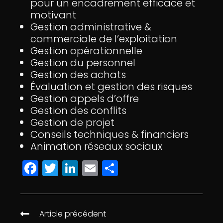
pour un encadrement efficace et
motivant
Gestion administrative &
commerciale de l’exploitation
Gestion opérationnelle
Gestion du personnel
Gestion des achats
Évaluation et gestion des risques
Gestion appels d’offre
Gestion des conflits
Gestion de projet
Conseils techniques & financiers
Animation réseaux sociaux
F
T
Li
E
P
a
w
n
m
a
c
itt
k
ai
rt
e
e
e
l
a
Article précédent