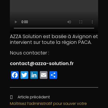
AZZA Solution est basée à Avignon et
intervient sur toute la région PACA.
Nous contacter :
contact@azza-solution.fr
F
T
Li
E
P
a
w
n
m
a
c
itt
k
ai
rt
e
e
e
l
a
Article précédent
b
r
dI
g
Maîtrisez l’administratif pour sauver votre