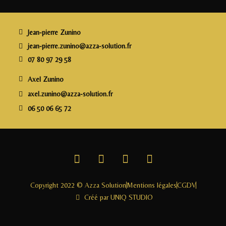
b
r
dI
g
o
n
e
o
r
Jean-pierre Zunino
k
jean-pierre.zunino@azza-solution.fr
07 80 97 29 58
Axel Zunino
axel.zunino@azza-solution.fr
06 50 06 65 72
Copyright 2022 © Azza Solution
Mentions légales
CGDV
Créé par UNIQ STUDIO