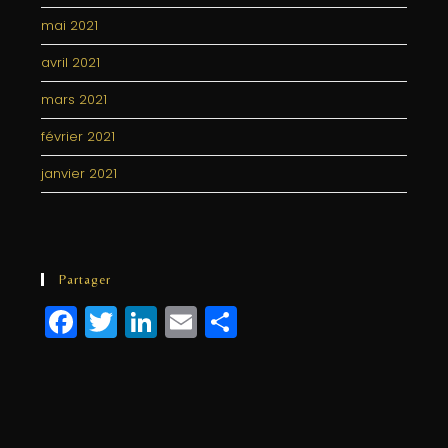
mai 2021
avril 2021
mars 2021
février 2021
janvier 2021
Partager
F
T
Li
E
P
a
w
n
m
a
c
itt
k
ai
rt
e
e
e
l
a