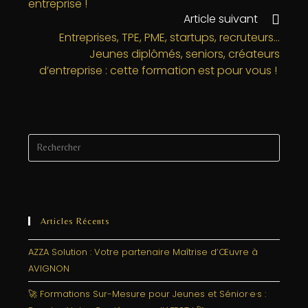
entreprise !
o
n
e
Article suivant
o
r
Entreprises, TPE, PME, startups, recruteurs…
k
Jeunes diplômés, seniors, créateurs
d’entreprise : cette formation est pour vous !
Articles Récents
AZZA Solution : Votre partenaire Maîtrise d’Œuvre à
AVIGNON
🚀 Formations Sur-Mesure pour Jeunes et Sénior·e·s :