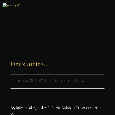
Deux amies…
janvier 13, 2021
0 commentaire
Sylvie
: « Allo, Julie ? C’est Sylvie ! Tu vas bien »
?