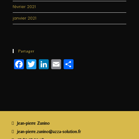
février 2021
janvier 2021
Partager
F
T
Li
E
P
a
w
n
m
a
c
itt
k
ai
rt
e
e
e
l
a
b
r
dI
g
o
n
e
o
r
Jean-pierre Zunino
k
jean-pierre.zunino@azza-solution.fr