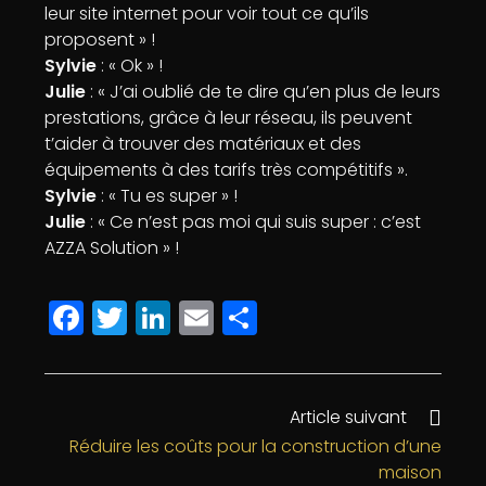
leur site internet pour voir tout ce qu’ils
proposent » !
Sylvie
: « Ok » !
Julie
: « J’ai oublié de te dire qu’en plus de leurs
prestations, grâce à leur réseau, ils peuvent
t’aider à trouver des matériaux et des
équipements à des tarifs très compétitifs ».
Sylvie
: « Tu es super » !
Julie
: « Ce n’est pas moi qui suis super : c’est
AZZA Solution » !
F
T
Li
E
P
a
w
n
m
a
c
itt
k
ai
rt
e
e
e
l
a
Article suivant
b
r
dI
g
Réduire les coûts pour la construction d’une
maison