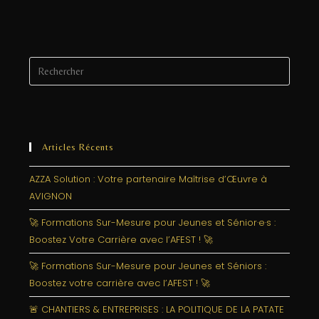
o
n
e
o
r
k
Articles Récents
AZZA Solution : Votre partenaire Maîtrise d’Œuvre à
AVIGNON
🚀 Formations Sur-Mesure pour Jeunes et Sénior·e·s :
Boostez Votre Carrière avec l’AFEST ! 🚀
🚀 Formations Sur-Mesure pour Jeunes et Séniors :
Boostez votre carrière avec l’AFEST ! 🚀
🚨 CHANTIERS & ENTREPRISES : LA POLITIQUE DE LA PATATE