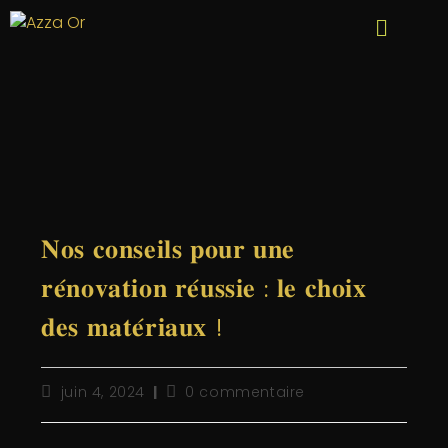
𝐍𝐨𝐬 𝐜𝐨𝐧𝐬𝐞𝐢𝐥𝐬 𝐩𝐨𝐮𝐫 𝐮𝐧𝐞
𝐫𝐞́𝐧𝐨𝐯𝐚𝐭𝐢𝐨𝐧 𝐫𝐞́𝐮𝐬𝐬𝐢𝐞 : 𝐥𝐞 𝐜𝐡𝐨𝐢𝐱
𝐝𝐞𝐬 𝐦𝐚𝐭𝐞́𝐫𝐢𝐚𝐮𝐱 !
juin 4, 2024
0 commentaire