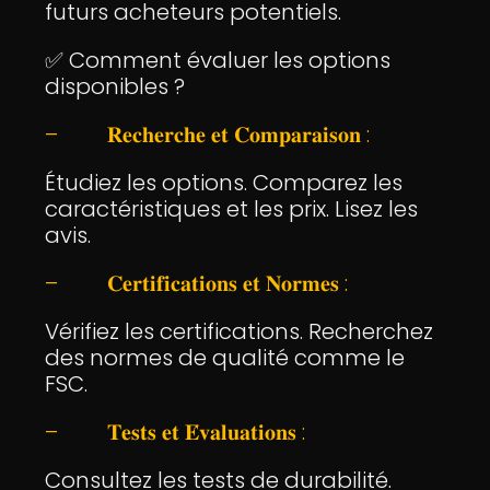
futurs acheteurs potentiels.
✅ Comment évaluer les options
disponibles ?
– 𝐑𝐞𝐜𝐡𝐞𝐫𝐜𝐡𝐞 𝐞𝐭 𝐂𝐨𝐦𝐩𝐚𝐫𝐚𝐢𝐬𝐨𝐧 :
Étudiez les options. Comparez les
caractéristiques et les prix. Lisez les
avis.
– 𝐂𝐞𝐫𝐭𝐢𝐟𝐢𝐜𝐚𝐭𝐢𝐨𝐧𝐬 𝐞𝐭 𝐍𝐨𝐫𝐦𝐞𝐬 :
Vérifiez les certifications. Recherchez
des normes de qualité comme le
FSC.
– 𝐓𝐞𝐬𝐭𝐬 𝐞𝐭 𝐄́𝐯𝐚𝐥𝐮𝐚𝐭𝐢𝐨𝐧𝐬 :
Consultez les tests de durabilité.