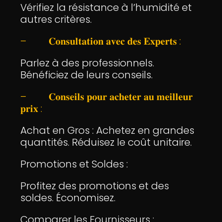
Vérifiez la résistance à l’humidité et
autres critères.
– 𝐂𝐨𝐧𝐬𝐮𝐥𝐭𝐚𝐭𝐢𝐨𝐧 𝐚𝐯𝐞𝐜 𝐝𝐞𝐬 𝐄𝐱𝐩𝐞𝐫𝐭𝐬 :
Parlez à des professionnels.
Bénéficiez de leurs conseils.
– 𝐂𝐨𝐧𝐬𝐞𝐢𝐥𝐬 𝐩𝐨𝐮𝐫 𝐚𝐜𝐡𝐞𝐭𝐞𝐫 𝐚𝐮 𝐦𝐞𝐢𝐥𝐥𝐞𝐮𝐫
𝐩𝐫𝐢𝐱 :
Achat en Gros : Achetez en grandes
quantités. Réduisez le coût unitaire.
Promotions et Soldes :
Profitez des promotions et des
soldes. Économisez.
Comparer les Fournisseurs :