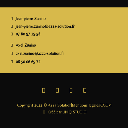
b
r
dI
g
o
n
e
o
r
Jean-pierre Zunino
k
jean-pierre.zunino@azza-solution.fr
07 80 97 29 58
Axel Zunino
axel.zunino@azza-solution.fr
06 50 06 65 72
Copyright 2022 © Azza Solution
Mentions légales
CGDV
Créé par UNIQ STUDIO