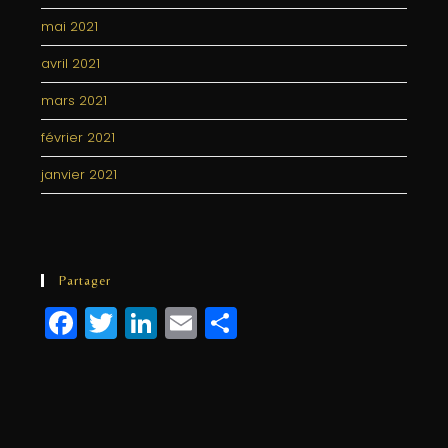
mai 2021
avril 2021
mars 2021
février 2021
janvier 2021
Partager
F
T
Li
E
P
a
w
n
m
a
c
itt
k
ai
rt
e
e
e
l
a