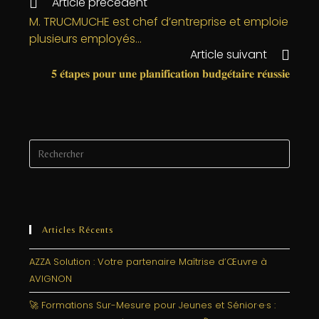
e
e
e
l
a
Article précédent
b
r
dI
g
M. TRUCMUCHE est chef d’entreprise et emploie
plusieurs employés…
o
n
e
Article suivant
o
r
𝟓 𝐞́𝐭𝐚𝐩𝐞𝐬 𝐩𝐨𝐮𝐫 𝐮𝐧𝐞 𝐩𝐥𝐚𝐧𝐢𝐟𝐢𝐜𝐚𝐭𝐢𝐨𝐧 𝐛𝐮𝐝𝐠𝐞́𝐭𝐚𝐢𝐫𝐞 𝐫𝐞́𝐮𝐬𝐬𝐢𝐞
k
Articles Récents
AZZA Solution : Votre partenaire Maîtrise d’Œuvre à
AVIGNON
🚀 Formations Sur-Mesure pour Jeunes et Sénior·e·s :