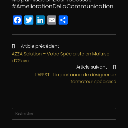
#AmeliorationDeLaCommunication
F
T
Li
E
P
a
w
n
m
a
c
itt
k
ai
rt
e
e
e
l
a
Article précédent
b
r
dI
g
AZZA Solution – Votre Spécialiste en Maîtrise
d’Œuvre
o
n
e
Article suivant
o
r
L’AFEST : L’importance de désigner un
k
formateur spécialisé