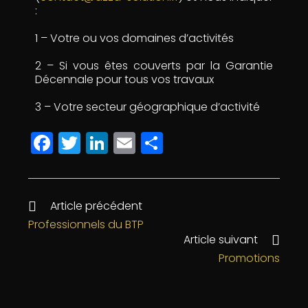
:
1 – Votre ou vos domaines d’activités
2 – Si vous êtes couverts par la Garantie
Décennale pour tous vos travaux
3 – Votre secteur géographique d’activité
F
T
Li
E
P
a
w
n
m
a
c
itt
k
ai
rt
e
e
e
l
a
Article précédent
b
r
dI
g
Professionnels du BTP
Article suivant
o
n
e
Promotions
o
r
k