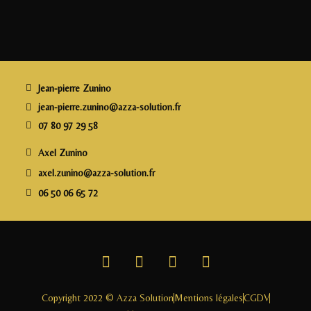
c
itt
k
ai
rt
e
e
e
l
a
b
r
dI
g
o
n
e
o
r
Jean-pierre Zunino
k
jean-pierre.zunino@azza-solution.fr
07 80 97 29 58
Axel Zunino
axel.zunino@azza-solution.fr
06 50 06 65 72
Copyright 2022 © Azza Solution
Mentions légales
CGDV