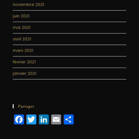
novembre 2021
juin 2021
mai 2021
avril 2021
mars 2021
février 2021
janvier 2021
Partager
F
T
Li
E
P
a
w
n
m
a