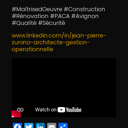
#MaîtrisedOeuvre #Construction
#Rénovation #PACA #Avignon
#Qualité #Sécurité
www.linkedin.com/in/jean-pierre-
zunino-architecte-gestion-
operationnelle
F
T
Li
E
P