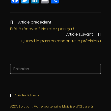
a
w
n
m
a
c
itt
k
ai
rt
e
e
e
l
a
Article précédent
b
r
dI
g
Prêt à rénover ? Ne ratez pas ça !
Article suivant
o
n
e
Quand la passion rencontre la précision !
o
r
k
Articles Récents
AZZA Solution : Votre partenaire Maîtrise d’Œuvre à