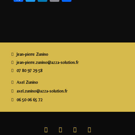
a
w
n
m
a
c
itt
k
ai
rt
e
e
e
l
a
b
r
dI
g
o
n
e
o
r
Jean-pierre Zunino
k
jean-pierre.zunino@azza-solution.fr
07 80 97 29 58
Axel Zunino
axel.zunino@azza-solution.fr
06 50 06 65 72