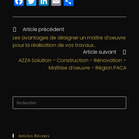
F
T
Li
E
P
a
w
n
m
a
c
itt
k
ai
rt
e
e
e
l
a
Article précédent
b
r
dI
g
Les avantages de désigner un maître d’oeuvre
pour la réalisation de vos travaux…
o
n
e
Article suivant
o
r
AZZA Solution – Construction – Rénovation –
k
Maîtrise d’oeuvre – Région PACA
Articles Récents