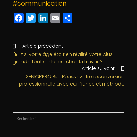
#communication
F
T
Li
E
P
a
w
n
m
a
c
itt
k
ai
rt
e
e
e
l
a
Article précédent
b
r
dI
g
🚀 Et si votre âge était en réalité votre plus
grand atout sur le marché du travail ?
o
n
e
Article suivant
o
r
SENIORPRO Bis : Réussir votre reconversion
k
professionnelle avec confiance et méthode