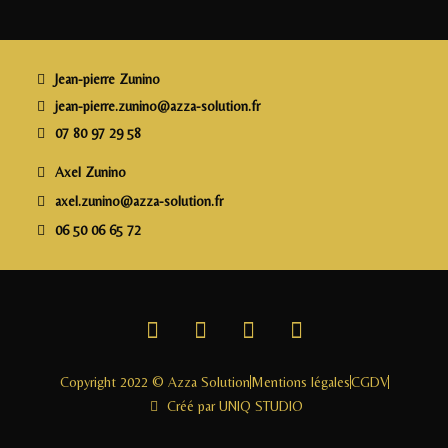
b
r
dI
g
o
n
e
o
r
Jean-pierre Zunino
k
jean-pierre.zunino@azza-solution.fr
07 80 97 29 58
Axel Zunino
axel.zunino@azza-solution.fr
06 50 06 65 72
Copyright 2022 © Azza Solution
Mentions légales
CGDV
Créé par UNIQ STUDIO