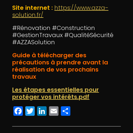
Site internet :
https://www.azza-
solution.fr/
#Rénovation #Construction
#GestionTravaux #QualitéSécurité
#AZZASolution
Guide à télécharger des
précautions à prendre avant la
réalisation de vos prochains
travaux
Les étapes essentielles pour
protéger vos intérêts.pdf
F
T
Li
E
P
a
w
n
m
a
c
itt
k
ai
rt