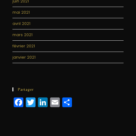
juin 2021
mai 2021
avril 2021
mars 2021
février 2021
janvier 2021
Partager
F
T
Li
E
P
a
w
n
m
a
c
itt
k
ai
rt
e
e
e
l
a