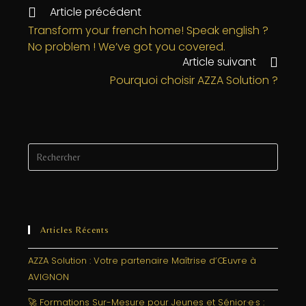
e
e
e
l
a
Article précédent
b
r
dI
g
Transform your french home! Speak english ?
No problem ! We’ve got you covered.
o
n
e
Article suivant
o
r
Pourquoi choisir AZZA Solution ?
k
Articles Récents
AZZA Solution : Votre partenaire Maîtrise d’Œuvre à
AVIGNON
🚀 Formations Sur-Mesure pour Jeunes et Sénior·e·s :