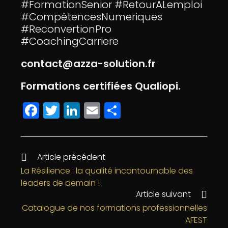
#FormationSenior #RetourALemploi
#CompétencesNumeriques
#ReconvertionPro
#CoachingCarriere
contact@azza-solution.fr
Formations certifiées Qualiopi.
F
T
Li
E
P
a
w
n
m
a
c
itt
k
ai
rt
e
e
e
l
a
Article précédent
b
r
dI
g
La Résilience : la qualité incontournable des
leaders de demain !
o
n
e
Article suivant
o
r
Catalogue de nos formations professionnelles
k
AFEST