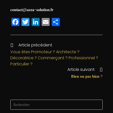
𝐜𝐨𝐧𝐭𝐚𝐜𝐭@𝐚𝐳𝐳𝐚-𝐬𝐨𝐥𝐮𝐭𝐢𝐨𝐧.𝐟𝐫
F
T
Li
E
P
a
w
n
m
a
c
itt
k
ai
rt
e
e
e
l
a
Article précédent
b
r
dI
g
Vous êtes Promoteur ? Architecte ?
Décoratrice ? Commerçant ? Professionnel ?
o
n
e
Particulier ?
o
r
Article suivant
k
𝐁𝐢𝐞𝐧 𝐨𝐮 𝐩𝐚𝐬 𝐛𝐢𝐞𝐧 ?