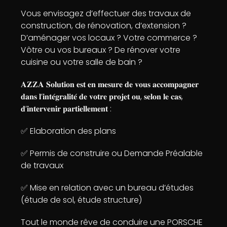
Vous envisagez d’effectuer des travaux de
construction, de rénovation, d’extension ?
D’aménager vos locaux ? Votre commerce ?
Vôtre ou vos bureaux ? De rénover votre
cuisine ou votre salle de bain ?
𝐀𝐙𝐙𝐀 𝐒𝐨𝐥𝐮𝐭𝐢𝐨𝐧 𝐞𝐬𝐭 𝐞𝐧 𝐦𝐞𝐬𝐮𝐫𝐞 𝐝𝐞 𝐯𝐨𝐮𝐬 𝐚𝐜𝐜𝐨𝐦𝐩𝐚𝐠𝐧𝐞𝐫
𝐝𝐚𝐧𝐬 𝐥’𝐢𝐧𝐭𝐞́𝐠𝐫𝐚𝐥𝐢𝐭𝐞́ 𝐝𝐞 𝐯𝐨𝐭𝐫𝐞 𝐩𝐫𝐨𝐣𝐞𝐭 𝐨𝐮, 𝐬𝐞𝐥𝐨𝐧 𝐥𝐞 𝐜𝐚𝐬,
𝐝’𝐢𝐧𝐭𝐞𝐫𝐯𝐞𝐧𝐢𝐫 𝐩𝐚𝐫𝐭𝐢𝐞𝐥𝐥𝐞𝐦𝐞𝐧𝐭 :
✅ Elaboration des plans
✅ Permis de construire ou Demande Préalable
de travaux
✅ Mise en relation avec un bureau d’études
(étude de sol, étude structure)
Tout le monde rêve de conduire une PORSCHE