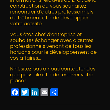
informations relatives au Droit de la
construction ou vous souhaitez
rencontrer d’autres professionnels
du bâtiment afin de développer
votre activité…
Vous êtes chef d’entreprise et
souhaitez échanger avec d’autres
professionnels venant de tous les
horizons pour le développement de
vos affaires…
N’hésitez pas à nous contacter dés
que possible afin de réserver votre
place !
F
T
Li
E
P
a
w
n
m
a
c
itt
k
ai
rt