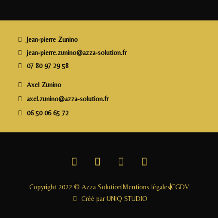
b
r
dI
g
o
n
e
o
r
Jean-pierre Zunino
k
jean-pierre.zunino@azza-solution.fr
07 80 97 29 58
Axel Zunino
axel.zunino@azza-solution.fr
06 50 06 65 72
Copyright 2022 © Azza Solution
Mentions légales
CGDV
Créé par UNIQ STUDIO