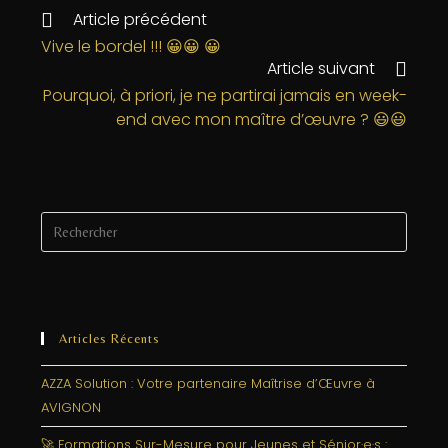
e
e
e
l
a
Article précédent
b
r
dI
g
Vive le bordel !!! 😀😀 😀
Article suivant
o
n
e
Pourquoi, à priori, je ne partirai jamais en week-
o
r
end avec mon maître d’œuvre ? 😃😃
k
Articles Récents
AZZA Solution : Votre partenaire Maîtrise d’Œuvre à
AVIGNON
🚀 Formations Sur-Mesure pour Jeunes et Sénior·e·s :