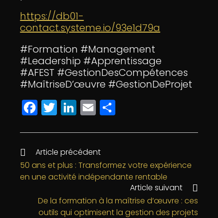
https://db01-
contact.systeme.io/93e1d79a
#Formation #Management
#Leadership #Apprentissage
#AFEST #GestionDesCompétences
#MaîtriseD’œuvre #GestionDeProjet
F
T
Li
E
P
a
w
n
m
a
c
itt
k
ai
rt
e
e
e
l
a
Article précédent
b
r
dI
g
50 ans et plus : Transformez votre expérience
en une activité indépendante rentable
o
n
e
Article suivant
o
r
De la formation à la maîtrise d’œuvre : ces
k
outils qui optimisent la gestion des projets