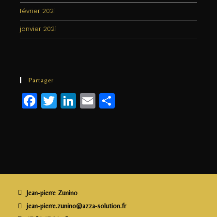
février 2021
janvier 2021
Partager
F
T
Li
E
P
a
w
n
m
a
c
itt
k
ai
rt
e
e
e
l
a
b
r
dI
g
o
n
e
o
r
Jean-pierre Zunino
k
jean-pierre.zunino@azza-solution.fr