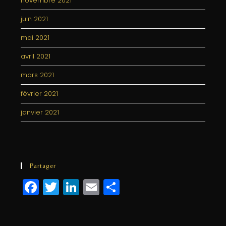
novembre 2021
juin 2021
mai 2021
avril 2021
mars 2021
février 2021
janvier 2021
Partager
F
T
Li
E
P
a
w
n
m
a
c
itt
k
ai
rt