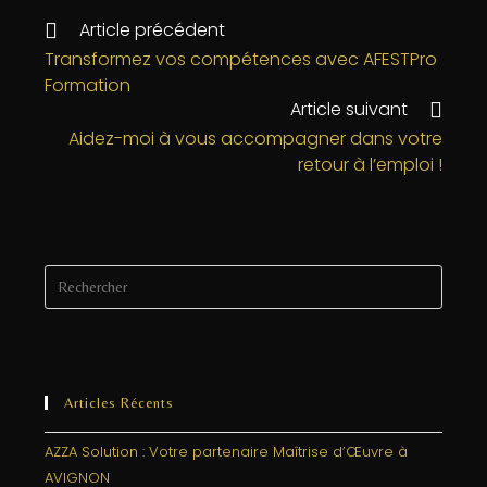
e
e
e
l
a
Article précédent
b
r
dI
g
Transformez vos compétences avec AFESTPro
Formation
o
n
e
Article suivant
o
r
Aidez-moi à vous accompagner dans votre
k
retour à l’emploi !
Articles Récents
AZZA Solution : Votre partenaire Maîtrise d’Œuvre à
AVIGNON