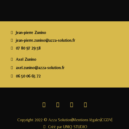
e
e
e
l
a
b
r
dI
g
o
n
e
o
r
Jean-pierre Zunino
k
jean-pierre.zunino@azza-solution.fr
07 80 97 29 58
Axel Zunino
axel.zunino@azza-solution.fr
06 50 06 65 72
Copyright 2022 © Azza Solution
Mentions légales
CGDV
Créé par UNIQ STUDIO