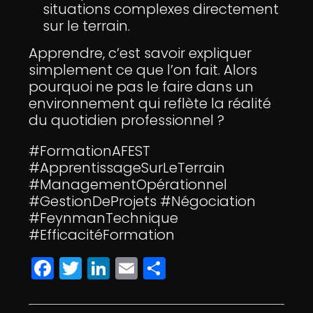
situations complexes directement
sur le terrain.
Apprendre, c’est savoir expliquer
simplement ce que l’on fait. Alors
pourquoi ne pas le faire dans un
environnement qui reflète la réalité
du quotidien professionnel ?
#FormationAFEST
#ApprentissageSurLeTerrain
#ManagementOpérationnel
#GestionDeProjets #Négociation
#FeynmanTechnique
#EfficacitéFormation
F
T
Li
E
P
a
w
n
m
a
c
itt
k
ai
rt