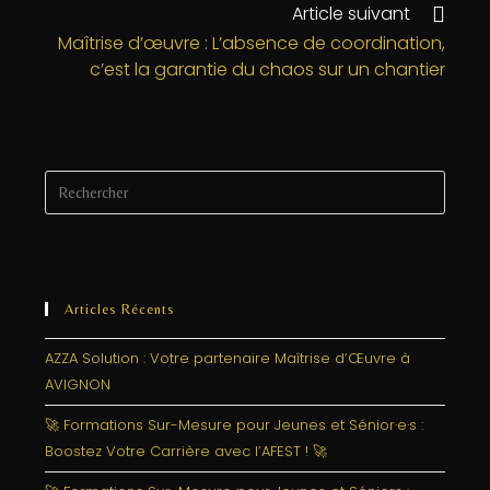
o
n
e
Article suivant
o
r
Maîtrise d’œuvre : L’absence de coordination,
k
c’est la garantie du chaos sur un chantier
Articles Récents
AZZA Solution : Votre partenaire Maîtrise d’Œuvre à
AVIGNON
🚀 Formations Sur-Mesure pour Jeunes et Sénior·e·s :
Boostez Votre Carrière avec l’AFEST ! 🚀