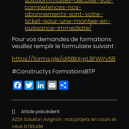
solution.fr/faites-decoller-vos-
competences-nos-
abonnements-sont-votre-
ticket-pour-une-montee-en-
puissance-immediate/
Pour vos demandes de formations
veuillez remplir le formulaire suivant :
https://forms.gle/dj5BkXgrLBFWiYv58
#Constructys FormationsBTP
F
T
Li
E
P
a
w
n
m
a
c
itt
k
ai
rt
e
e
e
l
a
Article précédent
b
r
dI
g
AZZA Solution Avignon : nos projets en cours et
ceux à l’étude