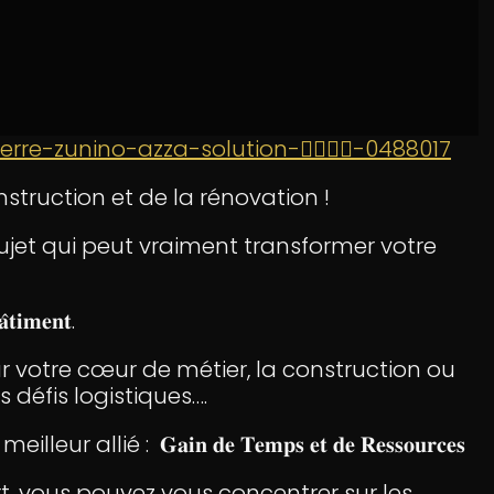
rre-zunino-azza-solution-👷‍♂️👷‍♂️-0488017
nstruction et de la rénovation !
sujet qui peut vraiment transformer votre
𝐚̂𝐭𝐢𝐦𝐞𝐧𝐭.
r votre cœur de métier, la construction ou
 défis logistiques….
lié : 𝐆𝐚𝐢𝐧 𝐝𝐞 𝐓𝐞𝐦𝐩𝐬 𝐞𝐭 𝐝𝐞 𝐑𝐞𝐬𝐬𝐨𝐮𝐫𝐜𝐞𝐬
rt, vous pouvez vous concentrer sur les