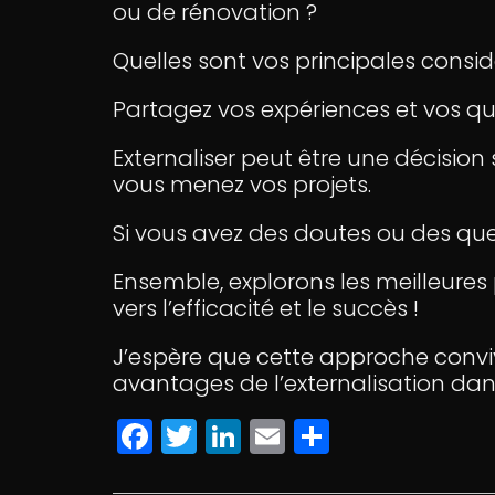
ou de rénovation ?
Quelles sont vos principales consid
Partagez vos expériences et vos q
Externaliser peut être une décisio
vous menez vos projets.
Si vous avez des doutes ou des ques
Ensemble, explorons les meilleures 
vers l’efficacité et le succès !
J’espère que cette approche conviv
avantages de l’externalisation dan
F
T
Li
E
P
a
w
n
m
a