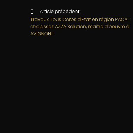
c
itt
k
ai
rt
e
e
e
l
a
Article précédent
b
r
dI
g
Travaux Tous Corps d’Etat en région PACA :
choisissez AZZA Solution, maître d’oeuvre à
o
n
e
AVIGNON !
o
r
k