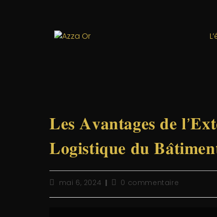
L
𝐋𝐞𝐬 𝐀𝐯𝐚𝐧𝐭𝐚𝐠𝐞𝐬 𝐝𝐞 𝐥’𝐄𝐱𝐭𝐞
𝐋𝐨𝐠𝐢𝐬𝐭𝐢𝐪𝐮𝐞 𝐝𝐮 𝐁𝐚̂𝐭𝐢𝐦𝐞𝐧
mai 6, 2024
0 commentaire