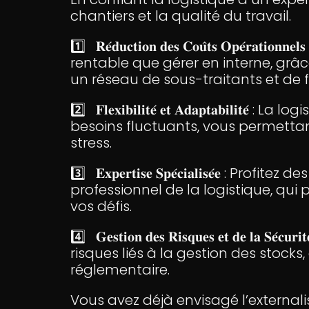
chantiers et la qualité du travail.
1️⃣ 𝐑𝐞́𝐝𝐮𝐜𝐭𝐢𝐨𝐧 𝐝𝐞𝐬 𝐂𝐨𝐮̂𝐭𝐬 𝐎𝐩𝐞́𝐫
rentable que gérer en interne, grâce
un réseau de sous-traitants et de 
2️⃣ 𝐅𝐥𝐞𝐱𝐢𝐛𝐢𝐥𝐢𝐭𝐞́ 𝐞𝐭 𝐀𝐝𝐚𝐩𝐭𝐚𝐛𝐢𝐥
besoins fluctuants, vous permettant
stress.
3️⃣ 𝐄𝐱𝐩𝐞𝐫𝐭𝐢𝐬𝐞 𝐒𝐩𝐞́𝐜𝐢𝐚𝐥𝐢𝐬𝐞́𝐞
professionnel de la logistique, qui
vos défis.
4️⃣ 𝐆𝐞𝐬𝐭𝐢𝐨𝐧 𝐝𝐞𝐬 𝐑𝐢𝐬𝐪𝐮𝐞𝐬 𝐞𝐭 𝐝𝐞 𝐥
risques liés à la gestion des stocks,
réglementaire.
Vous avez déjà envisagé l’externali