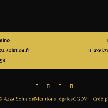
unino
a-solution.fr
axel.z
 58
© Azza Solution
Mentions légales
CGDV
Créé 