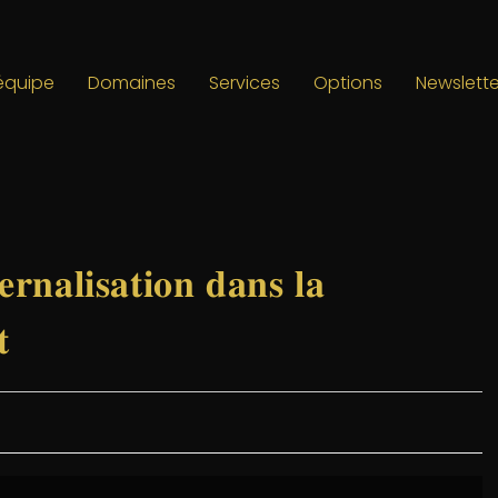
’équipe
Domaines
Services
Options
Newslette
𝐫𝐧𝐚𝐥𝐢𝐬𝐚𝐭𝐢𝐨𝐧 𝐝𝐚𝐧𝐬 𝐥𝐚
