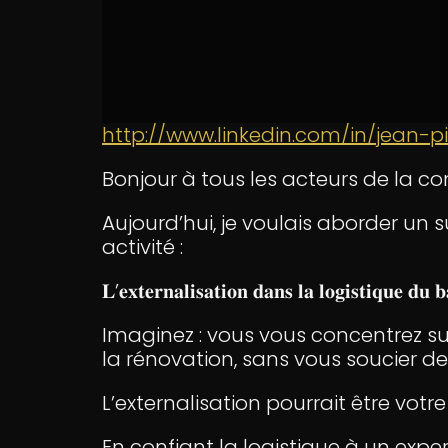
http://www.linkedin.com/in/jean-pie
Bonjour à tous les acteurs de la co
Aujourd’hui, je voulais aborder un 
activité :
𝐋’𝐞𝐱𝐭𝐞𝐫𝐧𝐚𝐥𝐢𝐬𝐚𝐭𝐢𝐨𝐧 𝐝𝐚𝐧𝐬 𝐥𝐚 𝐥𝐨𝐠𝐢𝐬𝐭𝐢𝐪𝐮𝐞 𝐝𝐮 
Imaginez : vous vous concentrez su
la rénovation, sans vous soucier des
L’externalisation pourrait être votre meilleur al
En confiant la logistique à un expe