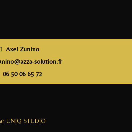
a
w
n
m
a
c
itt
k
ai
rt
e
e
e
l
a
b
r
dI
g
o
n
e
o
r
Axel Zunino
k
unino@azza-solution.fr
06 50 06 65 72
par UNIQ STUDIO