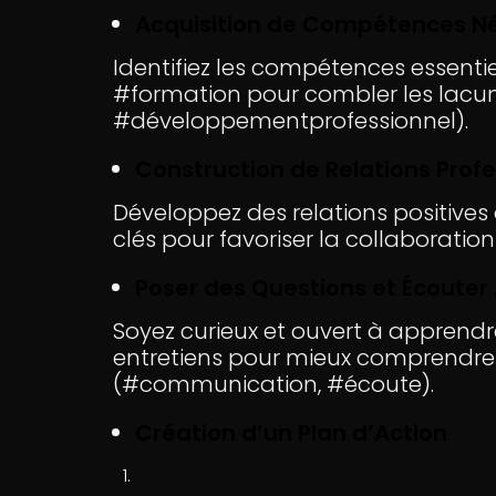
Acquisition de Compétences N
Identifiez les compétences essenti
#formation pour combler les lacune
#développementprofessionnel).
Construction de Relations Profe
Développez des relations positives
clés pour favoriser la collaboratio
Poser des Questions et Écouter
Soyez curieux et ouvert à apprendr
entretiens pour mieux comprendre l
(#communication, #écoute).
Création d’un Plan d’Action