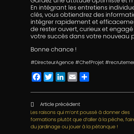
Gardez une attitude optimiste et 
En intégrant les entretiens indivi
clés, vous obtiendrez des informat
intégrer rapidement et efficaceme
de rester ouvert, curieux et engag
votre succès dans votre nouveau p
Bonne chance !
#DirecteurAgence #ChefProjet #recrutemen
F
T
Li
E
P
a
w
n
m
a
c
itt
k
ai
rt
e
e
e
l
a
Article précédent
b
r
dI
g
Les raisons qui m’ont poussé à donner des
formations plutôt que d’aller à la pêche, fair
o
n
e
du jardinage ou jouer à la pétanque !