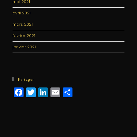
mai 2021
avril 2021
mars 2021
février 2021
janvier 2021
Partager
F
T
Li
E
P
a
w
n
m
a
c
itt
k
ai
rt
e
e
e
l
a
b
r
dI
g