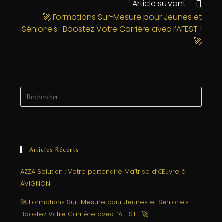
o
n
e
Article suivant
o
r
🚀 Formations Sur-Mesure pour Jeunes et
k
Sénior·e·s : Boostez Votre Carrière avec l’AFEST !
🚀
Articles Récents
AZZA Solution : Votre partenaire Maîtrise d’Œuvre à
AVIGNON
🚀 Formations Sur-Mesure pour Jeunes et Sénior·e·s :
Boostez Votre Carrière avec l’AFEST ! 🚀