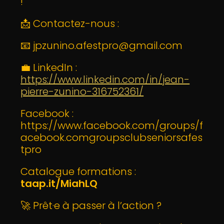
!
📩 Contactez-nous :
📧 jpzunino.afestpro@gmail.com
💼 LinkedIn :
https://www.linkedin.com/in/jean-
pierre-zunino-316752361/
Facebook :
https://www.facebook.com/groups/f
acebook.comgroupsclubseniorsafes
tpro
Catalogue formations :
taap.it/MiahLQ
🚀 Prêt·e à passer à l’action ?