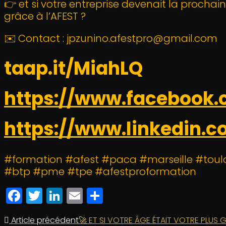
👉 et si votre entreprise devenait la procha
grâce à l’AFEST ?
✉️ Contact : jpzunino.afestpro@gmail.com
taap.it/MiahLQ
https://www.facebook.
https://www.linkedin.
#formation #afest #paca #marseille #tou
#btp #pme #tpe #afestproformation
Facebook
Twitter
LinkedIn
Email
Partager
Article précédent
🚀 ET SI VOTRE ÂGE ÉTAIT VOTRE PLU