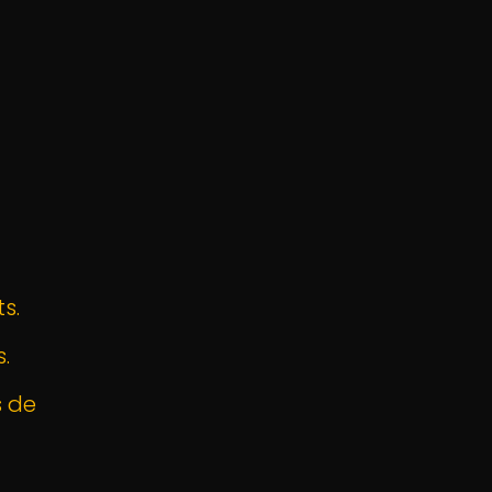
s.
.
s de