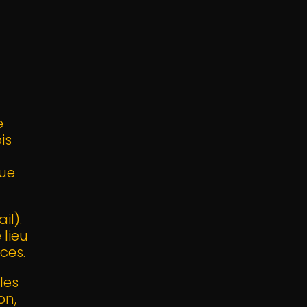
e
is
que
il).
 lieu
ces.
les
on,