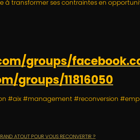
ine à transformer ses contraintes en opportuni
com/groups/facebook.c
com/groups/11816050
lon #aix #management #reconversion #empl
S GRAND ATOUT POUR VOUS RECONVERTIR ?