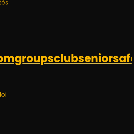
tés
omgroupsclubseniorsaf
oi