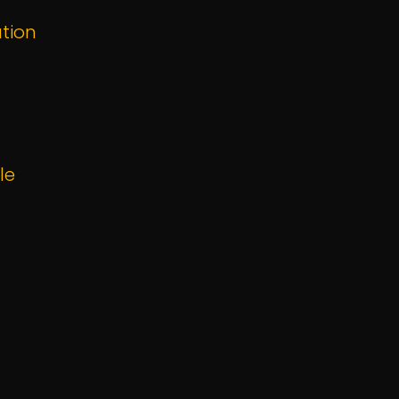
tion
le