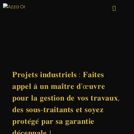
𝐏𝐫𝐨𝐣𝐞𝐭𝐬 𝐢𝐧𝐝𝐮𝐬𝐭𝐫𝐢𝐞𝐥𝐬 : 𝐅𝐚𝐢𝐭𝐞𝐬
𝐚𝐩𝐩𝐞𝐥 𝐚̀ 𝐮𝐧 𝐦𝐚𝐢̂𝐭𝐫𝐞 𝐝’œ𝐮𝐯𝐫𝐞
𝐩𝐨𝐮𝐫 𝐥𝐚 𝐠𝐞𝐬𝐭𝐢𝐨𝐧 𝐝𝐞 𝐯𝐨𝐬 𝐭𝐫𝐚𝐯𝐚𝐮𝐱,
𝐝𝐞𝐬 𝐬𝐨𝐮𝐬-𝐭𝐫𝐚𝐢𝐭𝐚𝐧𝐭𝐬 𝐞𝐭 𝐬𝐨𝐲𝐞𝐳
𝐩𝐫𝐨𝐭𝐞́𝐠𝐞́ 𝐩𝐚𝐫 𝐬𝐚 𝐠𝐚𝐫𝐚𝐧𝐭𝐢𝐞
𝐝𝐞́𝐜𝐞𝐧𝐧𝐚𝐥𝐞 !