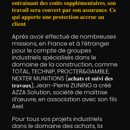
𝐞𝐧𝐭𝐫𝐚𝐢𝐧𝐚𝐧𝐭 𝐝𝐞𝐬 𝐜𝐨𝐮̂𝐭𝐬 𝐬𝐮𝐩𝐩𝐥𝐞́𝐦𝐞𝐧𝐭𝐚𝐢𝐫𝐞𝐬, 𝐬𝐨𝐧
𝐭𝐫𝐚𝐯𝐚𝐢𝐥 𝐬𝐞𝐫𝐚 𝐜𝐨𝐮𝐯𝐞𝐫𝐭 𝐩𝐚𝐫 𝐬𝐨𝐧 𝐚𝐬𝐬𝐮𝐫𝐚𝐧𝐜𝐞. 𝐂𝐞
𝐪𝐮𝐢 𝐚𝐩𝐩𝐨𝐫𝐭𝐞 𝐮𝐧𝐞 𝐩𝐫𝐨𝐭𝐞𝐜𝐭𝐢𝐨𝐧 𝐚𝐜𝐜𝐫𝐮𝐞 𝐚𝐮
𝐜𝐥𝐢𝐞𝐧𝐭.
Après avoir effectué de nombreuses
missions, en France et à l’étranger
pour le compte de groupes
industriels spécialisés dans le
domaine de la construction, comme
TOTAL, TECHNIP, PROCTER&GAMBLE,
NEXTER MUNITIONS (𝐚𝐜𝐡𝐚𝐭𝐬 𝐞𝐭 𝐬𝐮𝐢𝐯𝐢 𝐝𝐞𝐬
𝐭𝐫𝐚𝐯𝐚𝐮𝐱), Jean-Pierre ZUNINO a créé
AZZA Solution, société de maîtrise
d’œuvre, en association avec son fils
Axel.
Pour tous vos projets industriels
dans le domaine des achats, la