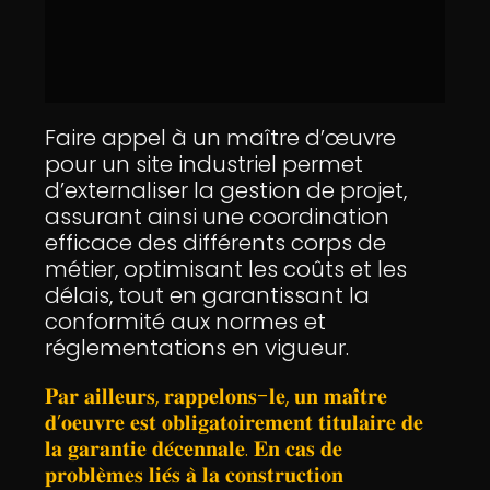
Faire appel à un maître d’œuvre
pour un site industriel permet
d’externaliser la gestion de projet,
assurant ainsi une coordination
efficace des différents corps de
métier, optimisant les coûts et les
délais, tout en garantissant la
conformité aux normes et
réglementations en vigueur.
𝐏𝐚𝐫 𝐚𝐢𝐥𝐥𝐞𝐮𝐫𝐬, 𝐫𝐚𝐩𝐩𝐞𝐥𝐨𝐧𝐬-𝐥𝐞, 𝐮𝐧 𝐦𝐚𝐢̂𝐭𝐫𝐞
𝐝’𝐨𝐞𝐮𝐯𝐫𝐞 𝐞𝐬𝐭 𝐨𝐛𝐥𝐢𝐠𝐚𝐭𝐨𝐢𝐫𝐞𝐦𝐞𝐧𝐭 𝐭𝐢𝐭𝐮𝐥𝐚𝐢𝐫𝐞 𝐝𝐞
𝐥𝐚 𝐠𝐚𝐫𝐚𝐧𝐭𝐢𝐞 𝐝𝐞́𝐜𝐞𝐧𝐧𝐚𝐥𝐞. 𝐄𝐧 𝐜𝐚𝐬 𝐝𝐞
𝐩𝐫𝐨𝐛𝐥𝐞̀𝐦𝐞𝐬 𝐥𝐢𝐞́𝐬 𝐚̀ 𝐥𝐚 𝐜𝐨𝐧𝐬𝐭𝐫𝐮𝐜𝐭𝐢𝐨𝐧