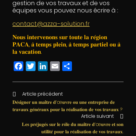
gestion de vos travaux et de vos
équipes vous pouvez nous écrire à :
contact@azza-solution.fr
𝐍𝐨𝐮𝐬 𝐢𝐧𝐭𝐞𝐫𝐯𝐞𝐧𝐨𝐧𝐬 𝐬𝐮𝐫 𝐭𝐨𝐮𝐭𝐞 𝐥𝐚 𝐫𝐞́𝐠𝐢𝐨𝐧
𝐏𝐀𝐂𝐀, 𝐚̀ 𝐭𝐞𝐦𝐩𝐬 𝐩𝐥𝐞𝐢𝐧, 𝐚̀ 𝐭𝐞𝐦𝐩𝐬 𝐩𝐚𝐫𝐭𝐢𝐞𝐥 𝐨𝐮 𝐚̀
𝐥𝐚 𝐯𝐚𝐜𝐚𝐭𝐢𝐨𝐧.
F
T
Li
E
P
a
w
n
m
a
c
itt
k
ai
rt
e
e
e
l
a
Article précédent
b
r
dI
g
𝐃𝐞́𝐬𝐢𝐠𝐧𝐞𝐫 𝐮𝐧 𝐦𝐚𝐢̂𝐭𝐫𝐞 𝐝’œ𝐮𝐯𝐫𝐞 𝐨𝐮 𝐮𝐧𝐞 𝐞𝐧𝐭𝐫𝐞𝐩𝐫𝐢𝐬𝐞 𝐝𝐞
𝐭𝐫𝐚𝐯𝐚𝐮𝐱 𝐠𝐞́𝐧𝐞́𝐫𝐚𝐮𝐱 𝐩𝐨𝐮𝐫 𝐥𝐚 𝐫𝐞́𝐚𝐥𝐢𝐬𝐚𝐭𝐢𝐨𝐧 𝐝𝐞 𝐯𝐨𝐬 𝐭𝐫𝐚𝐯𝐚𝐮𝐱 ?
o
n
e
Article suivant
o
r
𝐋𝐞𝐬 𝐩𝐫𝐞́𝐣𝐮𝐠𝐞́𝐬 𝐬𝐮𝐫 𝐥𝐞 𝐫𝐨̂𝐥𝐞 𝐝𝐮 𝐦𝐚𝐢̂𝐭𝐫𝐞 𝐝’œ𝐮𝐯𝐫𝐞 𝐞𝐭 𝐬𝐨𝐧
k
𝐮𝐭𝐢𝐥𝐢𝐭𝐞́ 𝐩𝐨𝐮𝐫 𝐥𝐚 𝐫𝐞́𝐚𝐥𝐢𝐬𝐚𝐭𝐢𝐨𝐧 𝐝𝐞 𝐯𝐨𝐬 𝐭𝐫𝐚𝐯𝐚𝐮𝐱.