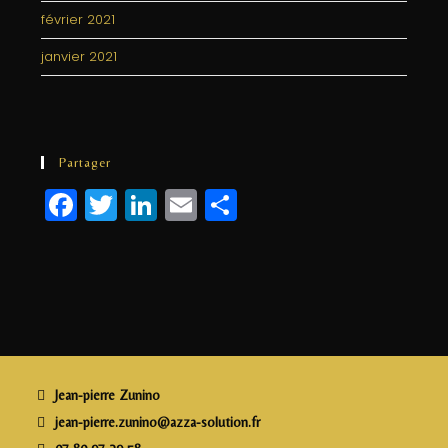
février 2021
janvier 2021
Partager
F
T
Li
E
P
a
w
n
m
a
c
itt
k
ai
rt
e
e
e
l
a
b
r
dI
g
o
n
e
o
r
Jean-pierre Zunino
k
jean-pierre.zunino@azza-solution.fr