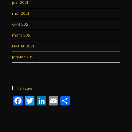
juin 2021
mai 2021
avril 2021
mars 2021
février 2021
janvier 2021
Partager
F
T
Li
E
P
a
w
n
m
a
c
itt
k
ai
rt
e
e
e
l
a