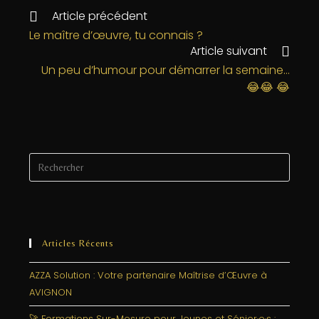
e
e
e
l
a
Article précédent
b
r
dI
g
Le maître d’œuvre, tu connais ?
Article suivant
o
n
e
Un peu d’humour pour démarrer la semaine…
o
r
😂😂 😂
k
Articles Récents
AZZA Solution : Votre partenaire Maîtrise d’Œuvre à
AVIGNON
🚀 Formations Sur-Mesure pour Jeunes et Sénior·e·s :