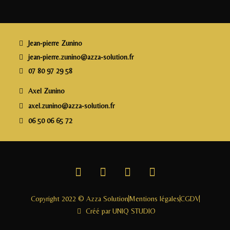
b
r
dI
g
o
n
e
o
r
Jean-pierre Zunino
k
jean-pierre.zunino@azza-solution.fr
07 80 97 29 58
Axel Zunino
axel.zunino@azza-solution.fr
06 50 06 65 72
Copyright 2022 © Azza Solution
Mentions légales
CGDV
Créé par UNIQ STUDIO