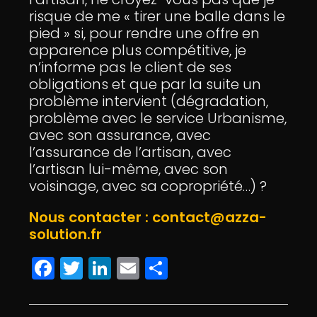
risque de me « tirer une balle dans le
pied » si, pour rendre une offre en
apparence plus compétitive, je
n’informe pas le client de ses
obligations et que par la suite un
problème intervient (dégradation,
problème avec le service Urbanisme,
avec son assurance, avec
l’assurance de l’artisan, avec
l’artisan lui-même, avec son
voisinage, avec sa copropriété…) ?
Nous contacter : contact@azza-
solution.fr
F
T
Li
E
P
a
w
n
m
a
c
itt
k
ai
rt