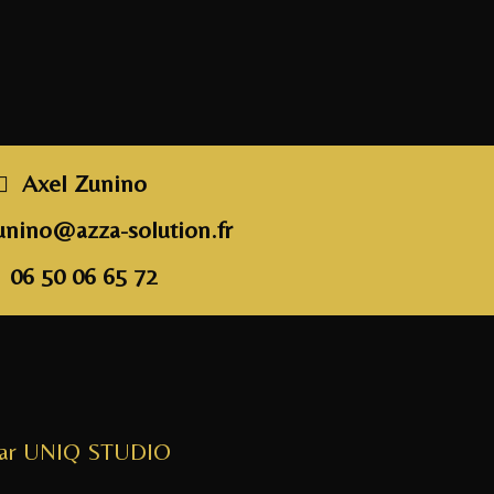
a
w
n
m
a
c
itt
k
ai
rt
e
e
e
l
a
b
r
dI
g
o
n
e
o
r
Axel Zunino
k
unino@azza-solution.fr
06 50 06 65 72
par UNIQ STUDIO