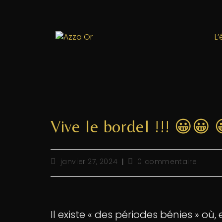
L
Vive le bordel !!! 😀😀 
janvier 27, 2024
0 commentaire
Il existe « des périodes bénies » où