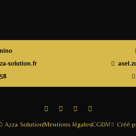
unino
a-solution.fr
axel.z
 58
© Azza Solution
Mentions légales
CGDV
Créé 