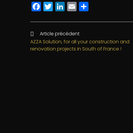
F
T
Li
E
P
a
w
n
m
a
c
itt
k
ai
rt
e
e
e
l
a
Article précédent
b
r
dI
g
AZZA Solution, for all your construction and
renovation projects in South of France !
o
n
e
o
r
k