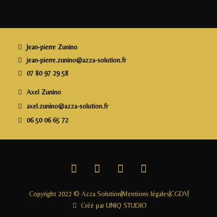
e
e
e
l
a
b
r
dI
g
o
n
e
o
r
Jean-pierre Zunino
k
jean-pierre.zunino@azza-solution.fr
07 80 97 29 58
Axel Zunino
axel.zunino@azza-solution.fr
06 50 06 65 72
Copyright 2022 © Azza Solution
Mentions légales
CGDV
Créé par UNIQ STUDIO