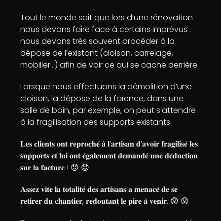
Tout le monde sait que lors d’une rénovation
nous devons faire face à certains imprévus :
nous devons très souvent procéder à la
dépose de l’existant (cloison, carrelage,
mobilier…) afin de voir ce qui se cache derrière.
Lorsque nous effectuons la démolition d’une
cloison, la dépose de la faïence, dans une
salle de bain, par exemple, on peut s’attendre
à la fragilisation des supports existants.
𝐋𝐞𝐬 𝐜𝐥𝐢𝐞𝐧𝐭𝐬 𝐨𝐧𝐭 𝐫𝐞𝐩𝐫𝐨𝐜𝐡𝐞́ 𝐚̀ 𝐥’𝐚𝐫𝐭𝐢𝐬𝐚𝐧 𝐝’𝐚𝐯𝐨𝐢𝐫 𝐟𝐫𝐚𝐠𝐢𝐥𝐢𝐬𝐞́ 𝐥𝐞𝐬
𝐬𝐮𝐩𝐩𝐨𝐫𝐭𝐬 𝐞𝐭 𝐥𝐮𝐢 𝐨𝐧𝐭 𝐞́𝐠𝐚𝐥𝐞𝐦𝐞𝐧𝐭 𝐝𝐞𝐦𝐚𝐧𝐝𝐞́ 𝐮𝐧𝐞 𝐝𝐞́𝐝𝐮𝐜𝐭𝐢𝐨𝐧
𝐬𝐮𝐫 𝐥𝐚 𝐟𝐚𝐜𝐭𝐮𝐫𝐞 ! 😟 😟
𝐀𝐬𝐬𝐞𝐳 𝐯𝐢𝐭𝐞 𝐥𝐚 𝐭𝐨𝐭𝐚𝐥𝐢𝐭𝐞́ 𝐝𝐞𝐬 𝐚𝐫𝐭𝐢𝐬𝐚𝐧𝐬 𝐚 𝐦𝐞𝐧𝐚𝐜𝐞́ 𝐝𝐞 𝐬𝐞
𝐫𝐞𝐭𝐢𝐫𝐞𝐫 𝐝𝐮 𝐜𝐡𝐚𝐧𝐭𝐢𝐞𝐫, 𝐫𝐞𝐝𝐨𝐮𝐭𝐚𝐧𝐭 𝐥𝐞 𝐩𝐢𝐫𝐞 𝐚̀ 𝐯𝐞𝐧𝐢𝐫. 😟 😟