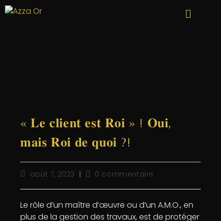
« 𝐋𝐞 𝐜𝐥𝐢𝐞𝐧𝐭 𝐞𝐬𝐭 𝐑𝐨𝐢 » ! 𝐎𝐮𝐢,
𝐦𝐚𝐢𝐬 𝐑𝐨𝐢 𝐝𝐞 𝐪𝐮𝐨𝐢 ?!
août 7, 2023
0 commentaire
Le rôle d’un maître d’œuvre ou d’un A.M.O., en
plus de la gestion des travaux, est de protéger