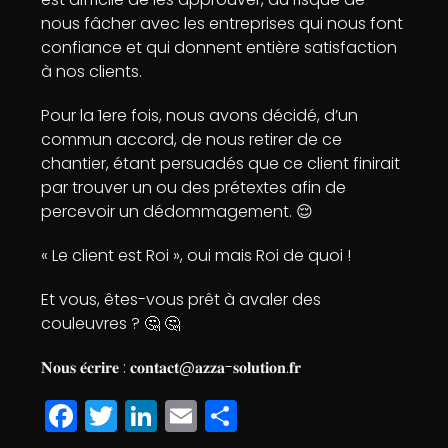
nous fâcher avec les entreprises qui nous font
confiance et qui donnent entière satisfaction
à nos clients.
Pour la 1ere fois, nous avons décidé, d’un
commun accord, de nous retirer de ce
chantier, étant persuadés que ce client finirait
par trouver un ou des prétextes afin de
percevoir un dédommagement. 😌
« Le client est Roi », oui mais Roi de quoi !
Et vous, êtes-vous prêt à avaler des
couleuvres ? 🤔 🤔
𝐍𝐨𝐮𝐬 𝐞́𝐜𝐫𝐢𝐫𝐞 : 𝐜𝐨𝐧𝐭𝐚𝐜𝐭@𝐚𝐳𝐳𝐚-𝐬𝐨𝐥𝐮𝐭𝐢𝐨𝐧.𝐟𝐫
F
T
Li
E
P
a
w
n
m
a