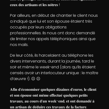
𝐜𝐞𝐮𝐱 𝐝𝐞𝐬 𝐚𝐫𝐭𝐢𝐬𝐚𝐧𝐬 𝐞𝐭 𝐥𝐞𝐬 𝐧𝐨̂𝐭𝐫𝐞𝐬 !
Par ailleurs, en début de chantier le client nous
a indiqué que lui et son épouse étaient très
occupés par leurs obligations
professionnelles. Ils nous ont donc demandé
de limiter nos appels téléphoniques ainsi que
nos mails.
De leur côté, ils harcelaient au téléphone les
divers intervenants, durant la journée, tard le
soir et même le week-end (alors qu’ils étaient
censés avoir un interlocuteur unique : le maître
d’œuvre !). ☹️ ☹️
𝐀𝐟𝐢𝐧 𝐝’𝐞́𝐜𝐨𝐧𝐨𝐦𝐢𝐬𝐞𝐫 𝐪𝐮𝐞𝐥𝐪𝐮𝐞𝐬 𝐝𝐢𝐳𝐚𝐢𝐧𝐞𝐬 𝐝’𝐞𝐮𝐫𝐨𝐬, 𝐥𝐞 𝐜𝐥𝐢𝐞𝐧𝐭
𝐞𝐭 𝐬𝐨𝐧 𝐞́𝐩𝐨𝐮𝐬𝐞 𝐨𝐧𝐭 𝐦𝐞̂𝐦𝐞 𝐞𝐟𝐟𝐞𝐜𝐭𝐮𝐞́ 𝐪𝐮𝐞𝐥𝐪𝐮𝐞𝐬 𝐩𝐞𝐭𝐢𝐭𝐬
𝐭𝐫𝐚𝐯𝐚𝐮𝐱, 𝐚𝐮 𝐜𝐨𝐮𝐫𝐬 𝐝’𝐮𝐧 𝐰𝐞𝐞𝐤-𝐞𝐧𝐝, 𝐞𝐭 𝐨𝐧𝐭 𝐝𝐞𝐦𝐚𝐧𝐝𝐞́ 𝐚̀
𝐮𝐧 𝐚𝐫𝐭𝐢𝐬𝐚𝐧 𝐝𝐞 𝐝𝐞́𝐝𝐮𝐢𝐫𝐞 𝐜𝐞𝐬 𝐭𝐫𝐚𝐯𝐚𝐮𝐱 𝐝𝐞 𝐥𝐚 𝐟𝐚𝐜𝐭𝐮𝐫𝐞.