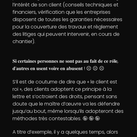
l’intérêt de son client (conseils techniques et
financiers, vérification que les entreprises
disposent de toutes les garanties nécessaires
pour la couverture des travaux et règlement
des litiges qui peuvent intervenir, en cours de
chantier).
𝐒𝐢 𝐜𝐞𝐫𝐭𝐚𝐢𝐧𝐞𝐬 𝐩𝐞𝐫𝐬𝐨𝐧𝐧𝐞𝐬 𝐧𝐞 𝐬𝐨𝐧𝐭 𝐩𝐚𝐬 𝐚𝐮 𝐟𝐚𝐢𝐭 𝐝𝐞 𝐜𝐞 𝐫𝐨̂𝐥𝐞,
𝐝’𝐚𝐮𝐭𝐫𝐞𝐬 𝐞𝐧 𝐮𝐬𝐞𝐧𝐭 𝐯𝐨𝐢𝐫𝐞 𝐞𝐧 𝐚𝐛𝐮𝐬𝐞𝐧𝐭 ! ☹️ ☹️ ☹️
S’il est de coutume de dire que « le client est
roi », des clients adoptent ce principe à la
lettre et s’octroient des droits, pensant sans
doute que le maître d’œuvre va les défendre
jusqu’au bout, même lorsqu’ils adopteront des
méthodes très contestables. 🤪 🤪 🤪
A titre d’exemple, il y a quelques temps, alors