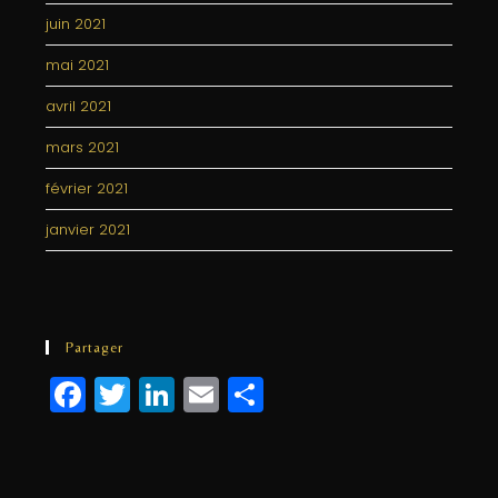
juin 2021
mai 2021
avril 2021
mars 2021
février 2021
janvier 2021
Partager
F
T
Li
E
P
a
w
n
m
a
c
itt
k
ai
rt