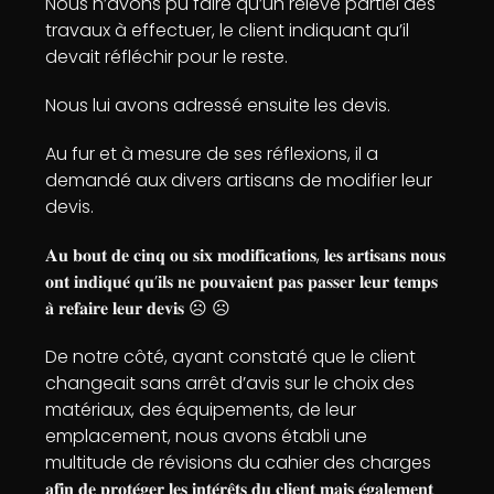
Nous n’avons pu faire qu’un relevé partiel des
travaux à effectuer, le client indiquant qu’il
devait réfléchir pour le reste.
Nous lui avons adressé ensuite les devis.
Au fur et à mesure de ses réflexions, il a
demandé aux divers artisans de modifier leur
devis.
𝐀𝐮 𝐛𝐨𝐮𝐭 𝐝𝐞 𝐜𝐢𝐧𝐪 𝐨𝐮 𝐬𝐢𝐱 𝐦𝐨𝐝𝐢𝐟𝐢𝐜𝐚𝐭𝐢𝐨𝐧𝐬, 𝐥𝐞𝐬 𝐚𝐫𝐭𝐢𝐬𝐚𝐧𝐬 𝐧𝐨𝐮𝐬
𝐨𝐧𝐭 𝐢𝐧𝐝𝐢𝐪𝐮𝐞́ 𝐪𝐮’𝐢𝐥𝐬 𝐧𝐞 𝐩𝐨𝐮𝐯𝐚𝐢𝐞𝐧𝐭 𝐩𝐚𝐬 𝐩𝐚𝐬𝐬𝐞𝐫 𝐥𝐞𝐮𝐫 𝐭𝐞𝐦𝐩𝐬
𝐚̀ 𝐫𝐞𝐟𝐚𝐢𝐫𝐞 𝐥𝐞𝐮𝐫 𝐝𝐞𝐯𝐢𝐬 ☹️ ☹️
De notre côté, ayant constaté que le client
changeait sans arrêt d’avis sur le choix des
matériaux, des équipements, de leur
emplacement, nous avons établi une
multitude de révisions du cahier des charges
𝐚𝐟𝐢𝐧 𝐝𝐞 𝐩𝐫𝐨𝐭𝐞́𝐠𝐞𝐫 𝐥𝐞𝐬 𝐢𝐧𝐭𝐞́𝐫𝐞̂𝐭𝐬 𝐝𝐮 𝐜𝐥𝐢𝐞𝐧𝐭 𝐦𝐚𝐢𝐬 𝐞́𝐠𝐚𝐥𝐞𝐦𝐞𝐧𝐭