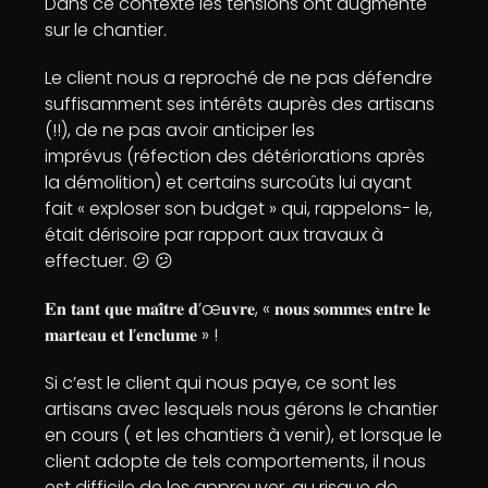
Dans ce contexte les tensions ont augmenté
sur le chantier.
Le client nous a reproché de ne pas défendre
suffisamment ses intérêts auprès des artisans
(!!), de ne pas avoir anticiper les
imprévus (réfection des détériorations après
la démolition) et certains surcoûts lui ayant
fait « exploser son budget » qui, rappelons- le,
était dérisoire par rapport aux travaux à
effectuer. 😕 😕
𝐄𝐧 𝐭𝐚𝐧𝐭 𝐪𝐮𝐞 𝐦𝐚𝐢̂𝐭𝐫𝐞 𝐝’œ𝐮𝐯𝐫𝐞, « 𝐧𝐨𝐮𝐬 𝐬𝐨𝐦𝐦𝐞𝐬 𝐞𝐧𝐭𝐫𝐞 𝐥𝐞
𝐦𝐚𝐫𝐭𝐞𝐚𝐮 𝐞𝐭 𝐥’𝐞𝐧𝐜𝐥𝐮𝐦𝐞 » !
Si c’est le client qui nous paye, ce sont les
artisans avec lesquels nous gérons le chantier
en cours ( et les chantiers à venir), et lorsque le
client adopte de tels comportements, il nous
est difficile de les approuver, au risque de